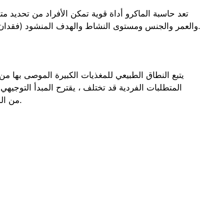
تعد حاسبة الماكرو أداة قوية تمكن الأفراد من تحديد م
والعمر والجنس ومستوى النشاط والهدف المنشود (فقدان الوزن ، اكتساب العضلات ، الصيانة) ، توفر لك الآلة الحاسبة توصيات دقيقة لتناول الكربوهيدرات والبروتينات والدهون اليومية.
يتبع النطاق الطبيعي للمغذيات الكبيرة الموصى بها من 
TP3T من الدهون. هذه النطاقات قابلة للتكيف ويمكن تعديلها بناءً على التفضيلات الشخصية والقيود الغذائية وأهداف اللياقة البدنية.