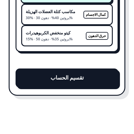
مكاسب كتلة العضلات الهزيلة
كمال الاجسام
30% · بروتين 40% · دهون 30%
كيتو منخفض الكربوهيدرات
حرق الدهون
15% · بروتين 35% · دهون 50%
تقسيم الحساب