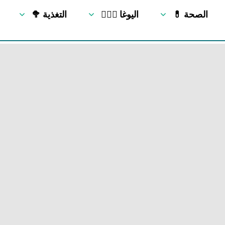
💊 الصحة
🧘🏻‍♂️ اليوغا
🥦 التغذية