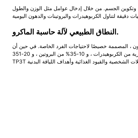
يدة وتكوين الجسم. من خلال إدخال عوامل مثل الوزن والطول
النطاق الطبيعي لآلة حاسبة الماكرو.
دهون ، المصممة خصيصًا لاحتياجات الفرد الخاصة. في حين أن
المتطلبات الفردية قد تختلف ، يقترح المبدأ التوجيهي المشترك استهلاك ما يقرب من 45-651 طنًا من السعرات الحرارية من الكربوهيدرات ، و 10-35% من البروتين ، و 20-351