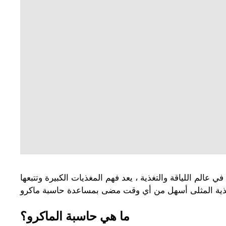
في عالم اللياقة والتغذية ، يعد فهم المغذيات الكبيرة وتتبعها (Macros) أمرًا بالغ الأهمية لتحقيق أهدافك الصحية. سواء كنت تهدف إلى إنقاص الوزن أو اكتساب العضلات أو ببساطة
ما هي حاسبة الماكرو؟