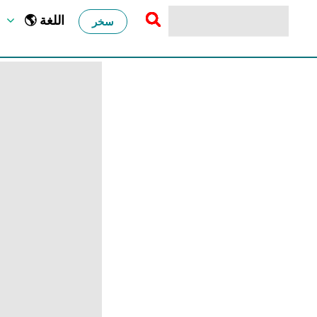
سخر
🌎 اللغة