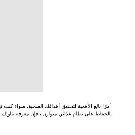
الحفاظ على نظام غذائي متوازن ، فإن معرفة تناولك اليومي الكلي أمر ضروري. لحسن الحظ ، أصبح الحصول على التغذية المثلى أسهل من أي وقت مضى بمساعدة حاسبة ماكرو.