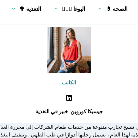
💊 الصحة
🧘🏻‍♂️ اليوغا
🥦 التغذية
الكاتب
جيسيكا كوروين
,
خبير في التغذية
نسج تجارب متنوعة من خدمات طعام الشركات إلى محررة الغذاء و
ذية لهذا العام ، تشمل رحلتها أدوارًا في طب الطهي ، وتثقيف التغذية 