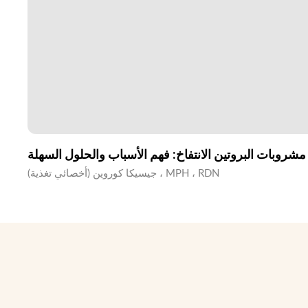
مشروبات البروتين الانتفاخ: فهم الأسباب والحلول السهلة
جيسيكا كوروين (أخصائي تغذية) ، MPH ، RDN