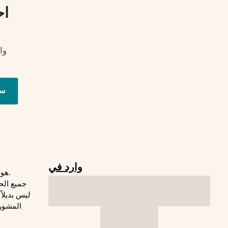
اح
وا
س
وارد في
© 2026 Freaktofit هو موقع لياقة بدنية.
جميع الح
المشورة