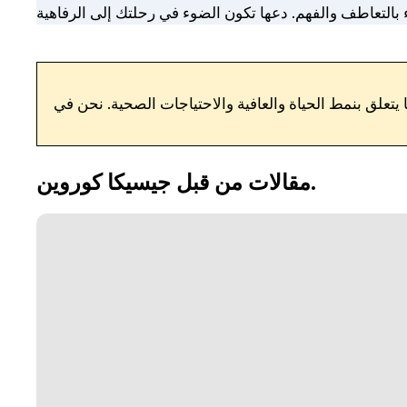
الاحتياجات الصحية. نحن في FitToFar ملتزمون بتوفير معلومات غير متحيزة من مصادر
مقالات من قبل جيسيكا كوروين.