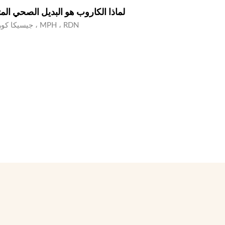
لماذا الكاروب هو البديل الصحي الم
جيسيكا كوروين (أخصائي تغذية) ، MPH ، RDN