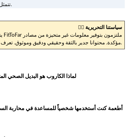
تتمثل مهمتها في ترجمة علوم التغذية إلى وجبات سريعة ، وتوجيه العملاء بالتعاطف والفهم. دعها تكون الضوء في رحلتك إلى الرفاهية.
سياستنا التحريرية
✍🏼
يت
مؤكدة. محتوانا جدير بالثقة وحقيقي ودقيق وموثوق. تعرف على المزيد حول سياستنا التحريرية.
لماذا الكاروب هو البديل الصحي الم