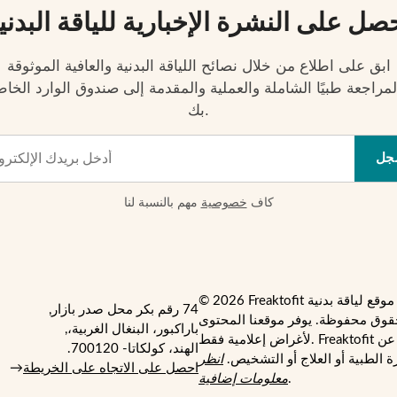
صل على النشرة الإخبارية للياقة البدني
ابق على اطلاع من خلال نصائح اللياقة البدنية والعافية الموثوقة
لمراجعة طبيًا الشاملة والعملية والمقدمة إلى صندوق الوارد الخا
بك.
جل
كاف
خصوصية
مهم بالنسبة لنا
74 رقم بكر محل صدر بازار,
قوق محفوظة. يوفر موقعنا المحتوى
باراكبور، البنغال الغربية،,
لأغراض إعلامية فقط. Freaktofit ليس بديلاً عن
الهند، كولكاتا- 700120.
 الطبية أو العلاج أو التشخيص.
انظر
احصل على الاتجاه على الخريطة
→
.
معلومات إضافية