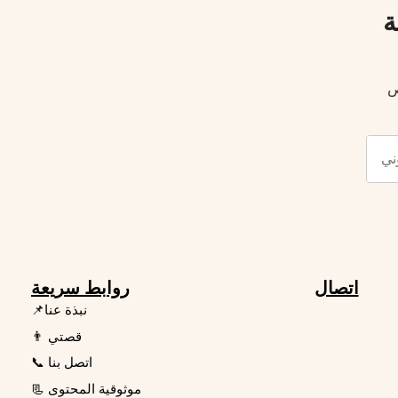
ة
ص
اتصال
روابط سريعة
📌نبذة عنا
👨 قصتي
📞 اتصل بنا
📃 موثوقية المحتوى