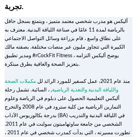
تجربة.
أليكس هو مدرب شخصي معتمد متميز ، ويتمتع بسجل حافل
بالرياضة لمدة 11 عامًا في صناعة اللياقة البدنية. معترف به
على نطاق واسع ، قام بزراعة وسائل التواصل الاجتماعي
الكبيرة التي تتجاوز مليون عبر منصات مختلفة. بصفته مالك
ومدير تطبيق #rCockFit Fitness ، يوضح أليكس التزامه
بتعزيز الصحة والعافية بطرق مبتكرة.
منذ عام 2021، عمل كسفير للمورد الرائد لل
مكملات الصحة
واللياقة البدنية والتغذية الرياضية
, ، السائبة. تشمل رحلة
أليكس التعليمية الحصول على دبلوم في الرياضة وعلوم
التمارين الرياضية من كلية سترود في عام 2008 والتخرج
بدرجة بكالوريوس الآداب (BA) في اللياقة البدنية والتدريب
الشخصي من جامعة ساوثهامبتون سولنت في عام 2011.
تطورت مسيرته ، التي بدأت كمدرب شخصي في عام 2011 ،