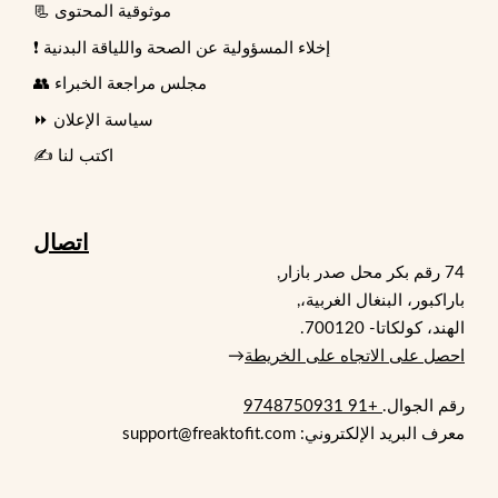
📃 موثوقية المحتوى
❗ إخلاء المسؤولية عن الصحة واللياقة البدنية
👥 مجلس مراجعة الخبراء
⏩ سياسة الإعلان
✍️ اكتب لنا
اتصال
74 رقم بكر محل صدر بازار,
باراكبور، البنغال الغربية،,
الهند، كولكاتا- 700120.
احصل على الاتجاه على الخريطة
→
رقم الجوال.
+91 9748750931
معرف البريد الإلكتروني: support@freaktofit.com