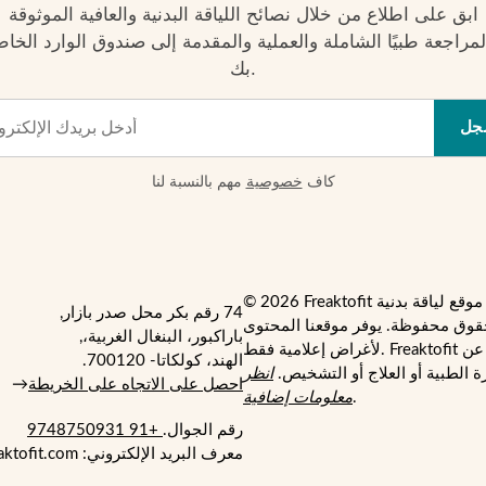
ابق على اطلاع من خلال نصائح اللياقة البدنية والعافية الموثوقة
لمراجعة طبيًا الشاملة والعملية والمقدمة إلى صندوق الوارد الخا
بك.
جل
كاف
خصوصية
مهم بالنسبة لنا
74 رقم بكر محل صدر بازار,
قوق محفوظة. يوفر موقعنا المحتوى
باراكبور، البنغال الغربية،,
لأغراض إعلامية فقط. Freaktofit ليس بديلاً عن
الهند، كولكاتا- 700120.
 الطبية أو العلاج أو التشخيص.
انظر
احصل على الاتجاه على الخريطة
→
.
معلومات إضافية
رقم الجوال.
+91 9748750931
معرف البريد الإلكتروني: support@freaktofit.com