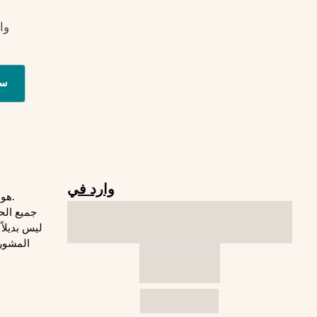
وا
س
وارد في
© 2026 Freaktofit هو موقع لياقة بدنية.
جميع الح
المشورة