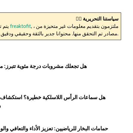
سياستنا التحريرية
✍🏼
, ، ملتزمون بتقديم معلومات غير متحيزة من
freaktofit
يتم تزويد الإنترنت بشكل جيد بآراء حول كل موضوع يمكن تخيله فيما يتعلق بنمط الحياة والعافية والاحتياجات الصحية. نحن في
.
مصادر تم التحقق منها. محتوانا جدير بالثقة وحقيقي ودقي
هل تجعلك مشروبات درجة مئوية تتبرز: ماذ
هل سماعات الرأس اللاسلكية خطيرة؟ استكشاف 
و
حمامات البخار للرياضيين: تعزيز الأداء والتعافي والو