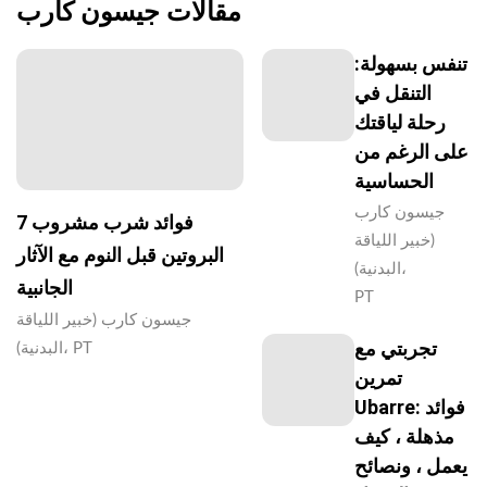
مقالات جيسون كارب
تنفس بسهولة:
التنقل في
رحلة لياقتك
على الرغم من
الحساسية
جيسون كارب
7 فوائد شرب مشروب
(خبير اللياقة
البروتين قبل النوم مع الآثار
البدنية)،
الجانبية
PT
جيسون كارب (خبير اللياقة
تجربتي مع
البدنية)، PT
تمرين
Ubarre: فوائد
مذهلة ، كيف
يعمل ، ونصائح