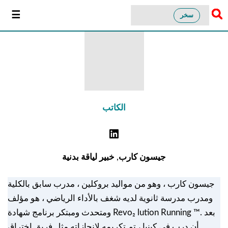
سخر
الكاتب
جيسون كارب
,
خبير لياقة بدنية
جيسون كارب ، وهو من مواليد بروكلين ، مدرب سابق بالكلية
ومدرب مدرسة ثانوية لديه شغف بالأداء الرياضي ، هو مؤلف
ومتحدث ومبتكر برنامج شهادة Revo₂ lution Running ™. بعد
أن درب في كينيا ، تم تكريمه لإنجازاته مثل فريق اختراق