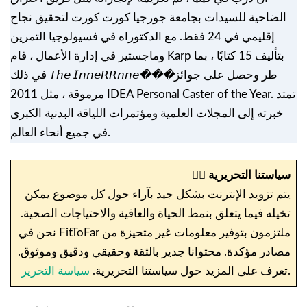
الضاحية للسيدات بجامعة جورجيا كورت كورت لتحقيق نجاح
إقليمي في 24 فقط. مع الدكتوراه في فسيولوجيا التمرين
وماجستير في إدارة الأعمال ، قام Karp بتأليف 15 كتابًا ، بما
في ذلك 𝘛𝘩𝘦 𝘐𝘯𝘯𝘦𝘙𝘙𝘯𝘯𝘦���طر وحصل على جوائز
مرموقة ، مثل 2011 IDEA Personal Caster of the Year. تمتد
خبرته إلى المجلات العلمية ومؤتمرات اللياقة البدنية الكبرى
في جميع أنحاء العالم.
سياستنا التحريرية
✍🏼
يتم تزويد الإنترنت بشكل جيد بآراء حول كل موضوع يمكن
تخيله فيما يتعلق بنمط الحياة والعافية والاحتياجات الصحية.
نحن في FitToFar ملتزمون بتوفير معلومات غير متحيزة من
مصادر مؤكدة. محتوانا جدير بالثقة وحقيقي ودقيق وموثوق.
.
تعرف على المزيد حول سياستنا التحريرية.
سياسة التحرير