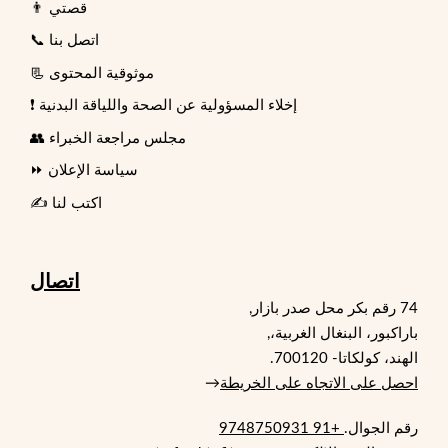
👨 قصتي
📞 اتصل بنا
📃 موثوقية المحتوى
❗ إخلاء المسؤولية عن الصحة واللياقة البدنية
👥 مجلس مراجعة الخبراء
⏩ سياسة الإعلان
✍️ اكتب لنا
اتصال
74 رقم بكر محل صدر بازار,
باراكبور، البنغال الغربية،,
الهند، كولكاتا- 700120.
احصل على الاتجاه على الخريطة
→
رقم الجوال.
+91 9748750931