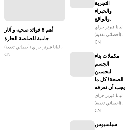
التجربة
والخبراء
والواقع.
ليانا فيرنر جراي
أهم 8 فوائد صحية و آثار
(أخصائي تغذية) ،
جانبية للصلصة الحارة
CN
ليانا فيرنر جراي (أخصائي تغذية) ،
CN
مكملات بناء
الجسم
لتحسين
الصحة! كل ما
يجب أن تعرفه
ليانا فيرنر جراي
(أخصائي تغذية) ،
CN
سيلسيوس