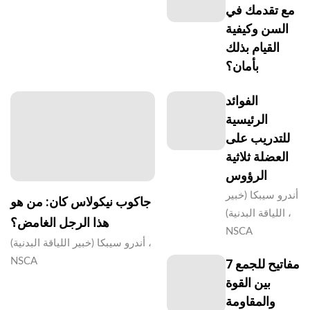
مع تقدمك في
السن وكيفية
القيام بذلك
بأمان؟
الفوائد
الرئيسية
للتدريب على
العضلة ثلاثية
الرؤوس
أندرو سيبكا (خبير
جاكوب نيكولاس كان: من هو
اللياقة البدنية) ،
هذا الرجل الغامض؟
NSCA
أندرو سيبكا (خبير اللياقة البدنية) ،
NSCA
7 مفاتيح للجمع
بين القوة
والمقاومة