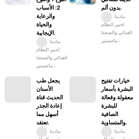
بدون ألم.
2: الأسباب
والرعاية
نباديتا
والحياة
(خبير النظام
الإيجابية.
الغذائي والصحة)
، ماجستير
نباديتا
(خبير النظام
الغذائي والصحة)
، ماجستير
خيارات تفتيح
يجعل طب
البشرة بأسعار
الأسنان
معقولة وفعالة
الحديث قناة
للبشرة
إعادة الجذر
الصافية
أسهل مما
والمتساوية.
تعتقد.
نباديتا
نباديتا