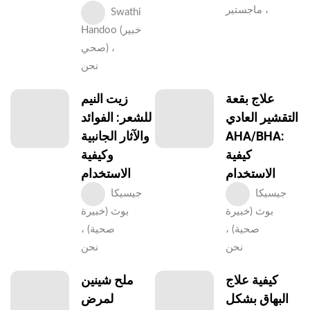
، ماجستير
Swathi
Handoo (خبير
صحي) ،
نحن
علاج بقعة
زيت النيم
التقشير العادي
للشعر: الفوائد
AHA/BHA:
والآثار الجانبية
كيفية
وكيفية
الاستخدام
الاستخدام
جيسيكا
جيسيكا
بوث (خبيرة
بوث (خبيرة
صحية) ،
صحية) ،
نحن
نحن
كيفية علاج
ملح شينين
البهاق بشكل
لمرض