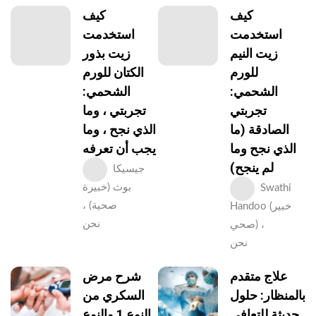
كيف
كيف
استخدمت
استخدمت
زيت النيم
زيت بذور
للورم
الكتان للورم
الشحمي:
الشحمي:
تجربتي
تجربتي ، وما
الصادقة (ما
الذي نجح ، وما
الذي نجح وما
يجب أن تعرفه
لم ينجح)
جيسيكا
بوث (خبيرة
Swathi
صحية) ،
Handoo (خبير
نحن
صحي) ،
نحن
علاج متقدم
شرح مرض
بالمنظار: حلول
السكري من
حديثة للتعافي
النوع 1 والنوع