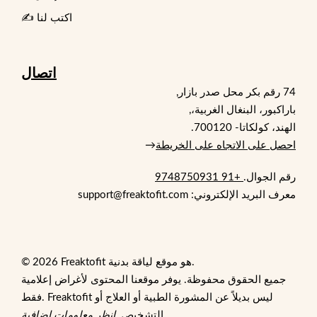
✍️ اكتب لنا
اتصال
74 رقم بكر محل صدر بازار,
باراكبور، البنغال الغربية،,
الهند، كولكاتا- 700120.
احصل على الاتجاه على الخريطة
→
رقم الجوال.
+91 9748750931
معرف البريد الإلكتروني: support@freaktofit.com
© 2026 Freaktofit هو موقع لياقة بدنية.
جميع الحقوق محفوظة. يوفر موقعنا المحتوى لأغراض إعلامية
فقط. Freaktofit ليس بديلاً عن المشورة الطبية أو العلاج أو
.
التشخيص.
انظر معلومات إضافية