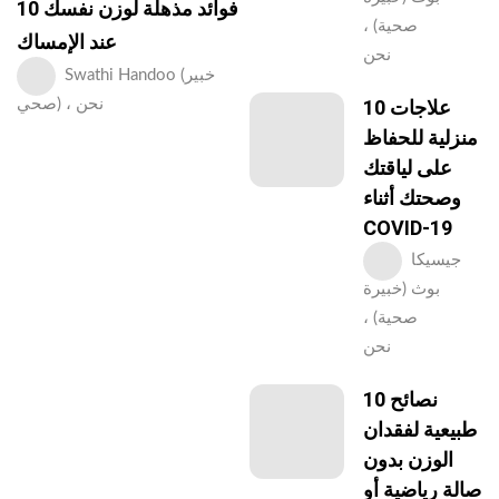
10 فوائد مذهلة لوزن نفسك
صحية) ،
عند الإمساك
نحن
Swathi Handoo (خبير
10 علاجات
صحي) ، نحن
منزلية للحفاظ
على لياقتك
وصحتك أثناء
COVID-19
جيسيكا
بوث (خبيرة
صحية) ،
نحن
10 نصائح
طبيعية لفقدان
الوزن بدون
صالة رياضية أو