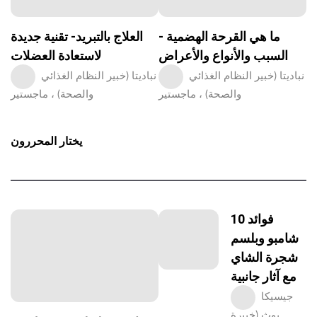
ما هي القرحة الهضمية -
العلاج بالتبريد- تقنية جديدة
السبب والأنواع والأعراض
لاستعادة العضلات
نباديتا (خبير النظام الغذائي
نباديتا (خبير النظام الغذائي
والصحة) ، ماجستير
والصحة) ، ماجستير
يختار المحررون
10 فوائد
شامبو وبلسم
شجرة الشاي
مع آثار جانبية
جيسيكا
بوث (خبيرة