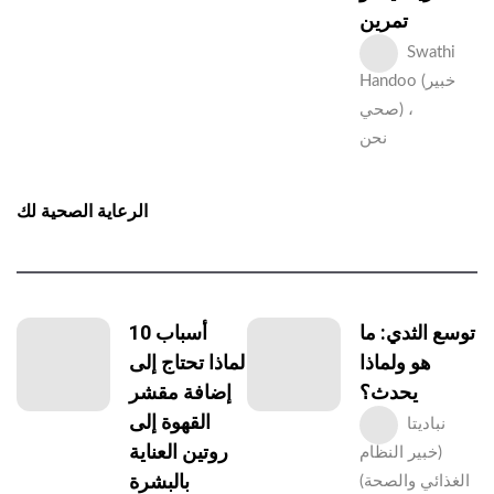
تمرين
Swathi
Handoo (خبير
صحي) ،
نحن
الرعاية الصحية لك
توسع الثدي: ما
10 أسباب
هو ولماذا
لماذا تحتاج إلى
يحدث؟
إضافة مقشر
القهوة إلى
نباديتا
روتين العناية
(خبير النظام
بالبشرة
الغذائي والصحة)