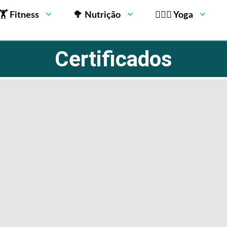
🏋 Fitness
🥦 Nutrição
🧘🏻‍♂️ Yoga
Certificados