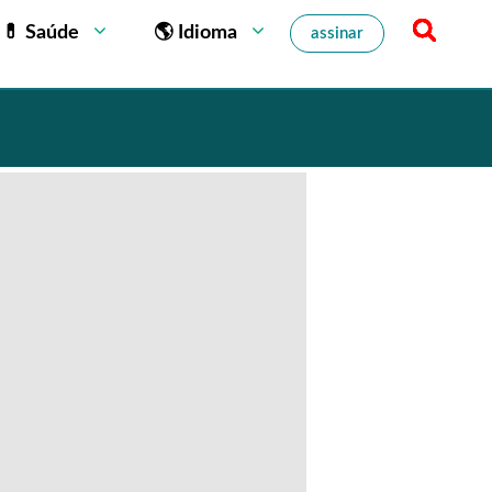
💊 Saúde
🌎 Idioma
assinar