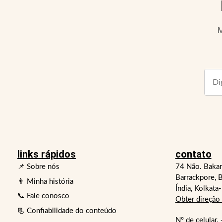
M
links rápidos
contato
📌 Sobre nós
74 Não. Bakar
Barrackpore, B
👨 Minha história
Índia, Kolkata
📞 Fale conosco
Obter direção
📃 Confiabilidade do conteúdo
Nº de celular.