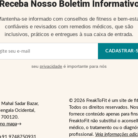
Receba Nosso Boletim Informativ
antenha-se informado com conselhos de fitness e bem-est
confiáveis e revisados com remedios médicos, que são
inclusivos, práticos e entregues à sua caixa de entrada.
CADASTRAR-
seu
privacidade
é importante para nós
© 2026 FreakToFit é um site de fi
 Mahal Sadar Bazar,
Todos os direitos reservados. Nos
engala Ocidental,
fornece conteúdo apenas para fins
- 700120.
FreaktoFit não substitui o aconse
 no mapa
→
médico, o tratamento ou o diagnó
profissional.
Veja informações adic
+91 9748750931