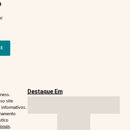
o
ar
SE
Destaque Em
tness.
so site
 informativos.
lhamento
stico
ionais
.