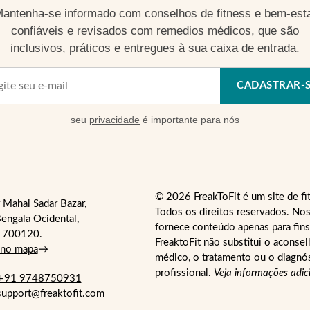
antenha-se informado com conselhos de fitness e bem-est
confiáveis e revisados com remedios médicos, que são
inclusivos, práticos e entregues à sua caixa de entrada.
CADASTRAR-
seu
privacidade
é importante para nós
© 2026 FreakToFit é um site de fi
 Mahal Sadar Bazar,
Todos os direitos reservados. Nos
engala Ocidental,
fornece conteúdo apenas para fins
- 700120.
FreaktoFit não substitui o aconse
 no mapa
→
médico, o tratamento ou o diagnó
profissional.
Veja informações adic
+91 9748750931
 support@freaktofit.com