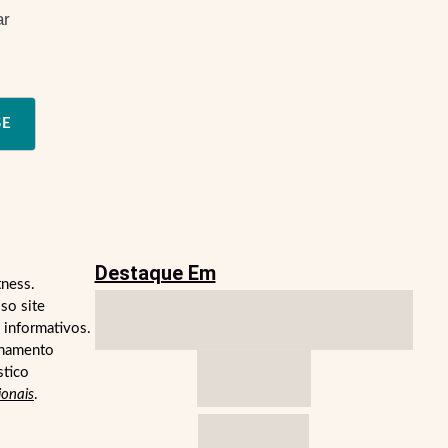
ar
SE
Destaque Em
tness.
so site
 informativos.
lhamento
stico
ionais
.