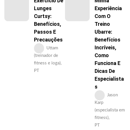
Exercício De
Minha
Lunges
Experiência
Curtsy:
Com O
Benefícios,
Treino
Passos E
Ubarre:
Precauções
Benefícios
Incríveis,
Uttam
Como
(treinador de
Funciona E
fitness e ioga),
Dicas De
PT
Especialista
S
Jason
Karp
(especialista em
fitness),
PT