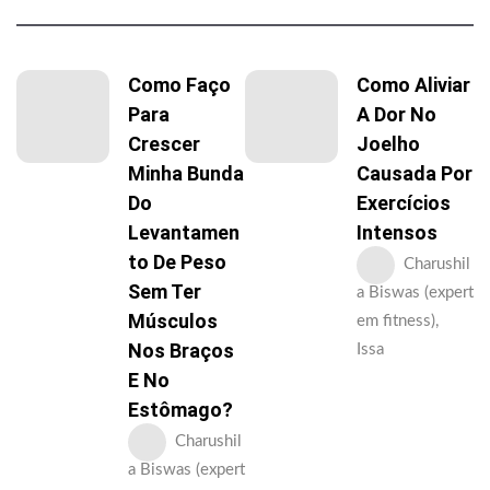
Como Faço
Como Aliviar
Para
A Dor No
Crescer
Joelho
Minha Bunda
Causada Por
Do
Exercícios
Levantamen
Intensos
To De Peso
Charushil
Sem Ter
a Biswas (expert
Músculos
em fitness),
Nos Braços
Issa
E No
Estômago?
Charushil
a Biswas (expert