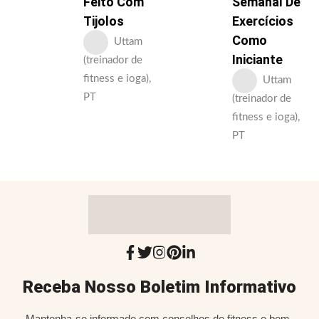
Feito Com
Semanal De
Tijolos
Exercícios
Como
Uttam
Iniciante
(treinador de
fitness e ioga),
Uttam
PT
(treinador de
fitness e ioga),
PT
Receba Nosso Boletim Informativo
Mantenha-se informado com conselhos de fitness e bem-