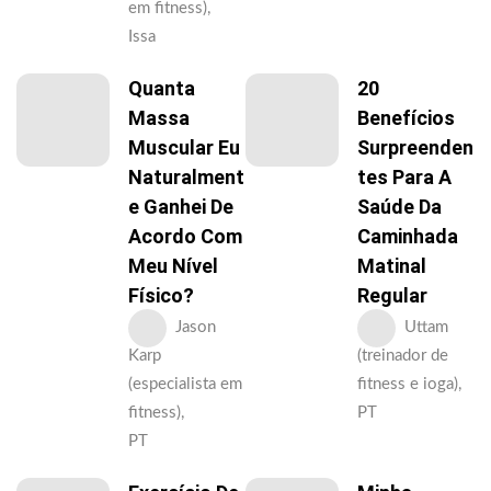
em fitness),
Issa
Quanta
20
Massa
Benefícios
Muscular Eu
Surpreenden
Naturalment
Tes Para A
E Ganhei De
Saúde Da
Acordo Com
Caminhada
Meu Nível
Matinal
Físico?
Regular
Jason
Uttam
Karp
(treinador de
(especialista em
fitness e ioga),
fitness),
PT
PT