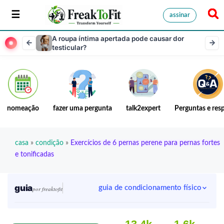
assinar
A roupa íntima apertada pode causar dor
testicular?
nomeação
fazer uma pergunta
talk2expert
Perguntas e res
casa
»
condição
»
Exercícios de 6 pernas perene para pernas fortes
e tonificadas
guia
guia de condicionamento físico
por freaktofit