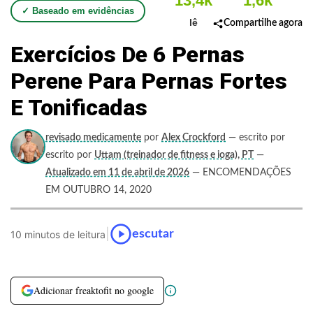
13,4k
1,6k
✓ Baseado em evidências
lê
Compartilhe agora
Exercícios De 6 Pernas
Perene Para Pernas Fortes
E Tonificadas
revisado medicamente
por
Alex Crockford
— escrito por
escrito por
Uttam (treinador de fitness e ioga), PT
—
Atualizado em 11 de abril de 2026
— ENCOMENDAÇÕES
EM OUTUBRO 14, 2020
|
escutar
10 minutos de leitura
Adicionar freaktofit no google