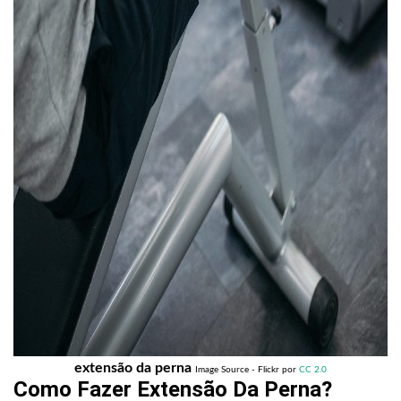
extensão da perna
Image Source - Flickr por
CC 2.0
Como Fazer
Extensão Da Perna
?