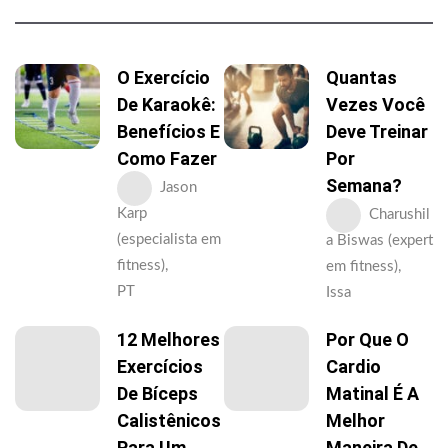
O Exercício
Quantas
De Karaokê:
Vezes Você
Benefícios E
Deve Treinar
Como Fazer
Por
Semana?
Jason
Karp
Charushil
(especialista em
a Biswas (expert
fitness),
em fitness),
PT
Issa
12 Melhores
Por Que O
Exercícios
Cardio
De Bíceps
Matinal É A
Calistênicos
Melhor
Para Um
Maneira De