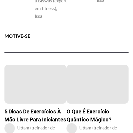
Issa
a Biswas (expert
em fitness),
Issa
MOTIVE-SE
5 Dicas De Exercícios À
O Que É Exercício
Mão Livre Para Iniciantes
Quântico Mágico?
Uttam (treinador de
Uttam (treinador de