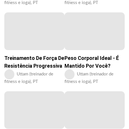
fitness e ioga), PT
fitness e ioga), PT
Treinamento De Força De
Peso Corporal Ideal - É
Resistência Progressiva
Mantido Por Você?
Uttam (treinador de
Uttam (treinador de
fitness e ioga), PT
fitness e ioga), PT