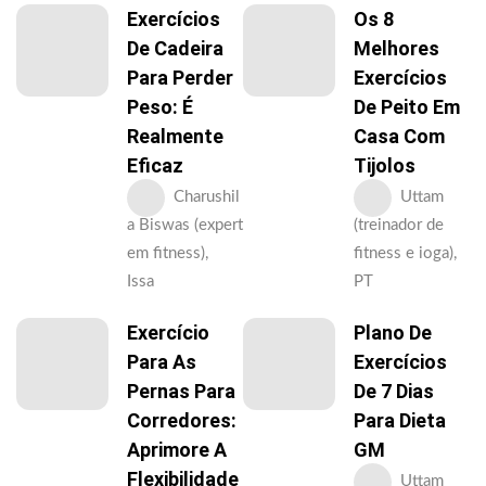
Exercícios
Os 8
De Cadeira
Melhores
Para Perder
Exercícios
Peso: É
De Peito Em
Realmente
Casa Com
Eficaz
Tijolos
Charushil
Uttam
a Biswas (expert
(treinador de
em fitness),
fitness e ioga),
Issa
PT
Exercício
Plano De
Para As
Exercícios
Pernas Para
De 7 Dias
Corredores:
Para Dieta
Aprimore A
GM
Flexibilidade
Uttam