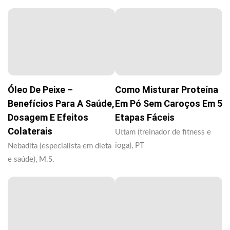
Óleo De Peixe –
Como Misturar Proteína
Benefícios Para A Saúde,
Em Pó Sem Caroços Em 5
Dosagem E Efeitos
Etapas Fáceis
Colaterais
Uttam (treinador de fitness e
ioga), PT
Nebadita (especialista em dieta
e saúde), M.S.