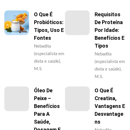
O Que É
Requisitos
Probióticos:
De Proteína
Tipos, Uso E
Por Idade:
Fontes
Benefícios E
Tipos
Nebadita
(especialista em
Nebadita
dieta e saúde),
(especialista em
M.S.
dieta e saúde),
M.S.
Óleo De
O Que É
Peixe –
Creatina,
Benefícios
Vantagens E
Para A
Desvantage
Saúde,
Ns
Dosagem E