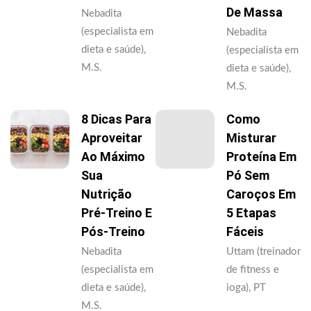
De Massa
Nebadita
(especialista em
Nebadita
dieta e saúde),
(especialista em
M.S.
dieta e saúde),
M.S.
8 Dicas Para
Como
Aproveitar
Misturar
Ao Máximo
Proteína Em
Sua
Pó Sem
Nutrição
Caroços Em
Pré-Treino E
5 Etapas
Pós-Treino
Fáceis
Nebadita
Uttam (treinador
(especialista em
de fitness e
dieta e saúde),
ioga), PT
M.S.