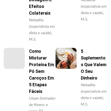
Nebadita
Efeitos
(especialista em
Colaterais
dieta e saúde),
M.S.
Nebadita
(especialista em
dieta e saúde),
M.S.
Como
5
Misturar
Suplemento
Proteína Em
S Que Valem
Pó Sem
O Seu
Caroços Em
Dinheiro
5 Etapas
Nebadita
Fáceis
(especialista em
dieta e saúde),
Uttam (treinador
M.S.
de fitness e