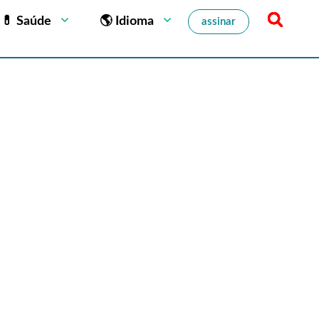
💊 Saúde
🌎 Idioma
assinar