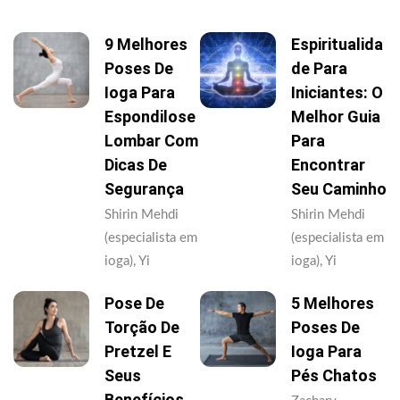
9 Melhores
Espiritualida
Poses De
De Para
Ioga Para
Iniciantes: O
Espondilose
Melhor Guia
Lombar Com
Para
Dicas De
Encontrar
Segurança
Seu Caminho
Shirin Mehdi
Shirin Mehdi
(especialista em
(especialista em
ioga), Yi
ioga), Yi
Pose De
5 Melhores
Torção De
Poses De
Pretzel E
Ioga Para
Seus
Pés Chatos
Benefícios