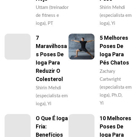
Uttam (treinador
Shirin Mehdi
de fitness e
(especialista em
ioga), PT
ioga), Yi
7
5 Melhores
Maravilhosa
Poses De
S Poses De
Ioga Para
Ioga Para
Pés Chatos
Reduzir O
Zachary
Colesterol
Cartwright
(especialista em
Shirin Mehdi
ioga), Ph.D,
(especialista em
Yi
ioga), Yi
O Que É Ioga
10 Melhores
Fria:
Poses De
Benefícios
Ioga Para