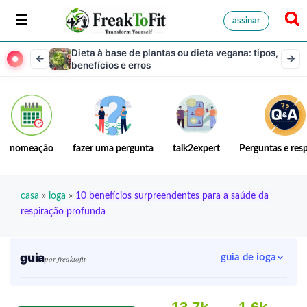
assinar
Dieta à base de plantas ou dieta vegana: tipos,
benefícios e erros
nomeação
fazer uma pergunta
talk2expert
Perguntas e res
casa
»
ioga
»
10 benefícios surpreendentes para a saúde da
respiração profunda
guia
guia de ioga
por freaktofit