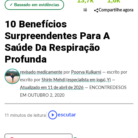
13,7k
1,6k
✓ Baseado em evidências
lê
Compartilhe agora
10 Benefícios
Surpreendentes Para A
Saúde Da Respiração
Profunda
revisado medicamente
por
Poorva Kulkarni
— escrito por
escrito por
Shirin Mehdi (especialista em ioga), Yi
—
Atualizado em 11 de abril de 2026
— ENCONTREDESOS
EM OUTUBRO 2, 2020
|
escutar
11 minutos de leitura