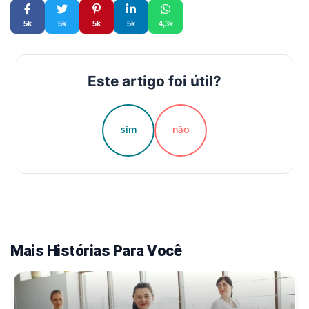
5k
5k
5k
5k
4,3k
Este artigo foi útil?
sim
não
Mais Histórias Para Você