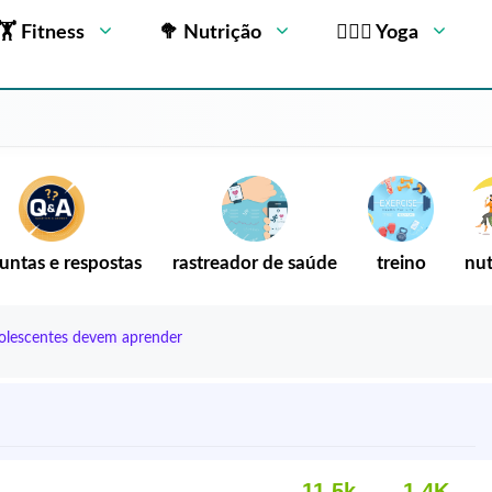
🏋 Fitness
🥦 Nutrição
🧘🏻‍♂️ Yoga
untas e respostas
rastreador de saúde
treino
nut
dolescentes devem aprender
11,5k
1.4K