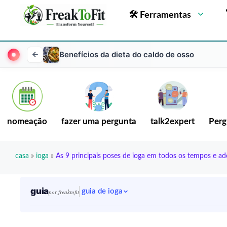
🛠 Ferramentas
Benefícios da dieta do caldo de osso
nomeação
fazer uma pergunta
talk2expert
Perg
casa
»
ioga
»
As 9 principais poses de ioga em todos os tempos e a
guia
guia de ioga
por freaktofit