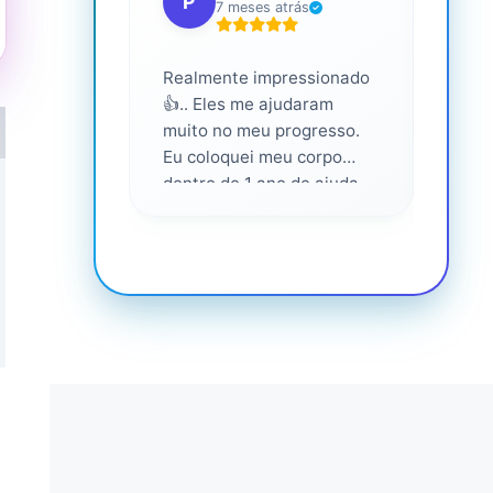
P
S
7 meses atrás
Realmente impressionado
Servi
👍.. Eles me ajudaram
altam
muito no meu progresso.
Eu coloquei meu corpo
dentro de 1 ano de ajuda
deles... Amo fazer parte
deles 💕