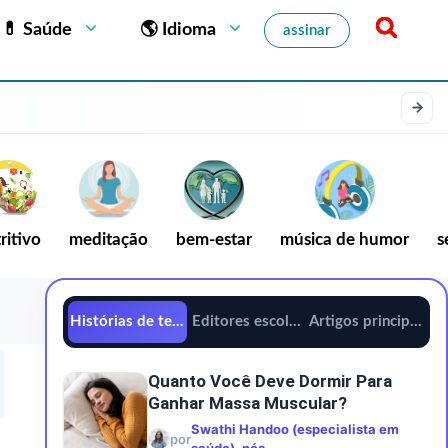
💊 Saúde
🌎 Idioma
assinar
ritivo
meditação
bem-estar
música de humor
s
Histórias de tendências
Editores escolhem
Artigos principais
Quanto Você Deve Dormir Para
Ganhar Massa Muscular?
Swathi Handoo (especialista em
por