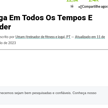
lê
Compartilhe agor
Ioga Em Todos Os Tempos E
der
scrito por
Uttam (treinador de fitness e ioga), PT
—
Atualizado em 11 de
o de 2023
ornecemos sejam bem pesquisadas e confiáveis. Conheça nosso