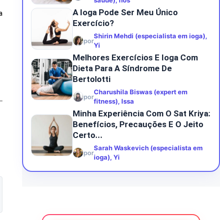
saúde), nós
A Ioga Pode Ser Meu Único
a
Exercício?
Shirin Mehdi (especialista em ioga),
por
Yi
Melhores Exercícios E Ioga Com
Dieta Para A Síndrome De
Bertolotti
Charushila Biswas (expert em
por
fitness), Issa
Minha Experiência Com O Sat Kriya:
Benefícios, Precauções E O Jeito
Certo...
Sarah Waskevich (especialista em
por
ioga), Yi