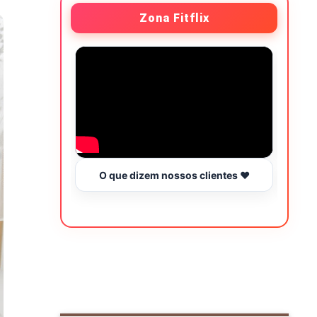
Zona Fitflix
O que dizem nossos clientes ❤️
Hor