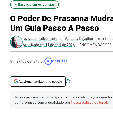
✓ Baseado em evidências
O Poder De Prasanna Mudra
Um Guia Passo A Passo
revisado medicamente
por
Vandana Gujadhur
— escrito po
Atualizado em 11 de abril de 2026
— ENCOMENDAÇÕES P
|
escutar
8 minutos de leitura
Adicionar freaktofit no google
Nosso processo editorial garante que as informações que f
compromisso com a qualidade em
Nossa política editorial
.