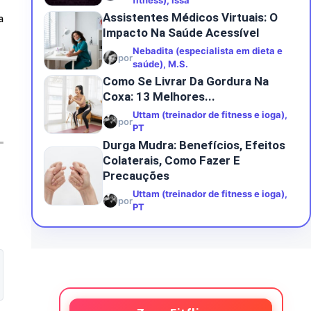
fitness), Issa
Assistentes Médicos Virtuais: O
a
Impacto Na Saúde Acessível
Nebadita (especialista em dieta e
por
saúde), M.S.
Como Se Livrar Da Gordura Na
Coxa: 13 Melhores...
Uttam (treinador de fitness e ioga),
por
PT
Durga Mudra: Benefícios, Efeitos
Colaterais, Como Fazer E
Precauções
Uttam (treinador de fitness e ioga),
por
PT