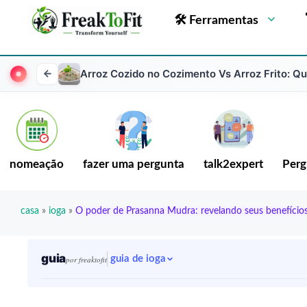
🛠 Ferramentas
Arroz Cozido no Cozimento Vs Arroz Frito: Qu
nomeação
fazer uma pergunta
talk2expert
Perg
casa
»
ioga
»
O poder de Prasanna Mudra: revelando seus benefícios
guia
guia de ioga
por freaktofit