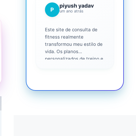
piyush yadav
P
um ano atrás
Este site de consulta de
fitness realmente
transformou meu estilo de
vida. Os planos
personalizados de treino e
nutrição foram fáceis de
seguir e eficazes. Eu me
senti apoiado em cada
etapa do caminho,
altamente recomendado
para qualquer pessoa que
seria mais saudável. ❤️