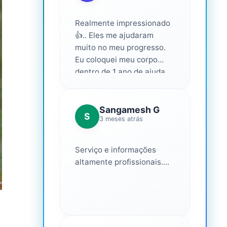
Realmente impressionado
👍.. Eles me ajudaram
muito no meu progresso.
Eu coloquei meu corpo
dentro de 1 ano de ajuda
deles... Amo fazer parte
deles 💕
Sangamesh G
S
3 meses atrás
Serviço e informações
altamente profissionais....
o