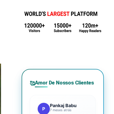
Amor De Nossos Clientes
🥰
Pankaj Babu
P
7 meses atrás