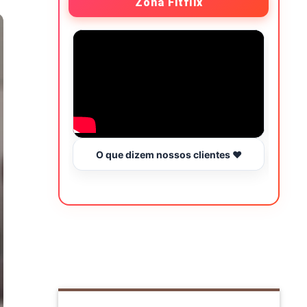
Zona Fitflix
O que dizem nossos clientes ❤️
Hor