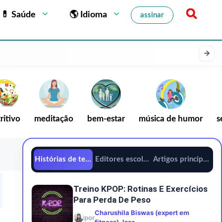
💊 Saúde
🌎 Idioma
assinar
ritivo
meditação
bem-estar
música de humor
s
Histórias de tendências
Editores escolhem
Artigos principais
Treino KPOP: Rotinas E Exercícios
Para Perda De Peso
Charushila Biswas (expert em
por