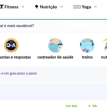
🏋 Fitness
🥦 Nutrição
🧘🏻‍♂️ Yoga
al é mais saudável?
untas e respostas
rastreador de saúde
treino
nut
 e um guia passo a passo
10,5k
1.3k