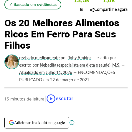
13,5k
1,6k
✓ Baseado em evidências
lê
Compartilhe agora
Os 20 Melhores Alimentos
Ricos Em Ferro Para Seus
Filhos
revisado medicamente
por
Toby Amidor
— escrito por
escrito por
Nebadita (especialista em dieta e saúde), M.S.
—
Atualizado em Julho 11, 2026
— ENCOMENDAÇÕES
PUBLICADO em 22 de março de 2021
|
escutar
15 minutos de leitura
Adicionar freaktofit no google