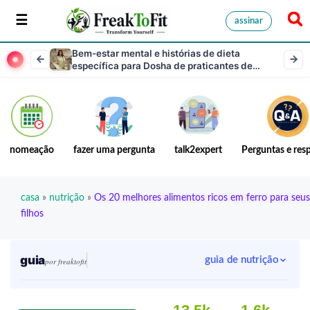
assinar
Bem-estar mental e histórias de dieta
específica para Dosha de praticantes de
Ayurveda
nomeação
fazer uma pergunta
talk2expert
Perguntas e res
casa
»
nutrição
»
Os 20 melhores alimentos ricos em ferro para seus
filhos
guia
guia de nutrição
por freaktofit