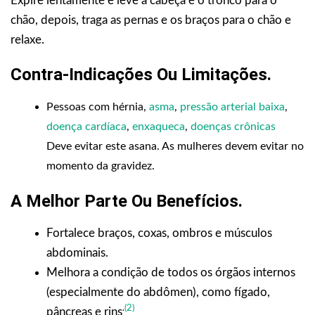
Expire lentamente e leve a cabeça e o tronco para o
chão, depois, traga as pernas e os braços para o chão e
relaxe.
Contra-Indicações Ou Limitações
.
Pessoas com hérnia,
asma
,
pressão arterial baixa
,
doença cardíaca
,
enxaqueca
,
doenças crônicas
Deve evitar este asana. As mulheres devem evitar no
momento da gravidez.
A Melhor Parte Ou Benefícios
.
Fortalece braços, coxas, ombros e músculos
abdominais.
Melhora a condição de todos os órgãos internos
(especialmente do abdômen), como fígado,
.
(
2
)
pâncreas e rins