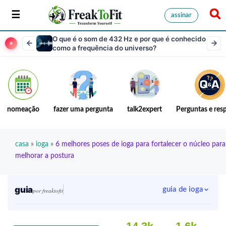
assinar
O que é o som de 432 Hz e por que é conhecido
como a frequência do universo?
nomeação
fazer uma pergunta
talk2expert
Perguntas e res
casa
»
ioga
»
6 melhores poses de ioga para fortalecer o núcleo para
melhorar a postura
guia
guia de ioga
por freaktofit