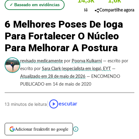
14,3k
1,6k
✓ Baseado em evidências
lê
Compartilhe agora
6 Melhores Poses De Ioga
Para Fortalecer O Núcleo
Para Melhorar A Postura
revisado medicamente
por
Poorva Kulkarni
— escrito por
escrito por
Sara Clark (especialista em ioga), EYT
—
Atualizado em 28 de maio de 2026
— ENCOMENDO
PUBLICADO em 14 de maio de 2020
|
escutar
13 minutos de leitura
Adicionar freaktofit no google