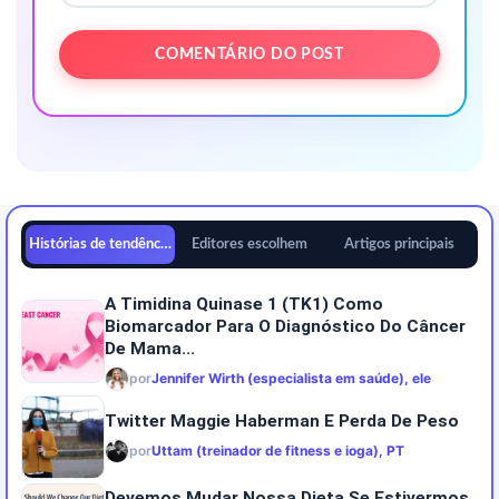
Histórias de tendências
Editores escolhem
Artigos principais
A Timidina Quinase 1 (TK1) Como
Biomarcador Para O Diagnóstico Do Câncer
De Mama...
por
Jennifer Wirth (especialista em saúde), ele
Twitter Maggie Haberman E Perda De Peso
por
Uttam (treinador de fitness e ioga), PT
Devemos Mudar Nossa Dieta Se Estivermos