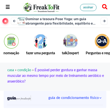
assinar
Dominar a tesoura Pose Yoga: um guia
abrangente para flexibilidade, equilíbrio e
força do núcleo
nomeação
fazer uma pergunta
talk2expert
Perguntas e res
casa
»
condição
»
É possível perder gordura e ganhar massa
muscular ao mesmo tempo por meio de treinamento aeróbico e
anaeróbico?
guia
guia de condicionamento físico
por freaktofit