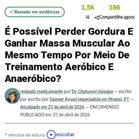
1,5k
186
✓ Baseado em evidências
lê
Compartilhe agora
É Possível Perder Gordura E
Ganhar Massa Muscular Ao
Mesmo Tempo Por Meio De
Treinamento Aeróbico E
Anaeróbico?
revisado medicamente
por
Dr. Olubunmi Aboaba
— escrito
por escrito por
Sameer Ansari (especialista em fitness), PT
—
Atualizado em 25 de abril de 2026
— ENCOMENDO
PUBLICADO em 25 de abril de 2026
|
escutar
7 minutos de leitura