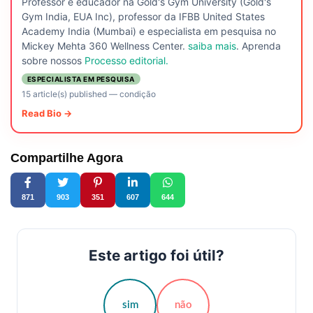
Professor e educador na Gold's Gym University (Gold's
Gym India, EUA Inc), professor da IFBB United States
Academy India (Mumbai) e especialista em pesquisa no
Mickey Mehta 360 Wellness Center.
saiba mais
. Aprenda
sobre nossos
Processo editorial.
ESPECIALISTA EM PESQUISA
15 article(s) published
—
condição
Read Bio →
Compartilhe Agora
871
903
351
607
644
Este artigo foi útil?
sim
não