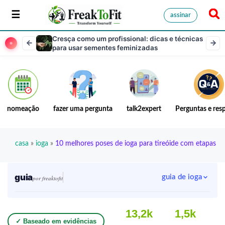
assinar
Cresça como um profissional: dicas e técnicas
para usar sementes feminizadas
nomeação
fazer uma pergunta
talk2expert
Perguntas e res
casa
»
ioga
»
10 melhores poses de ioga para tireóide com etapas
guia
guia de ioga
por freaktofit
13,2k
1,5k
✓ Baseado em evidências