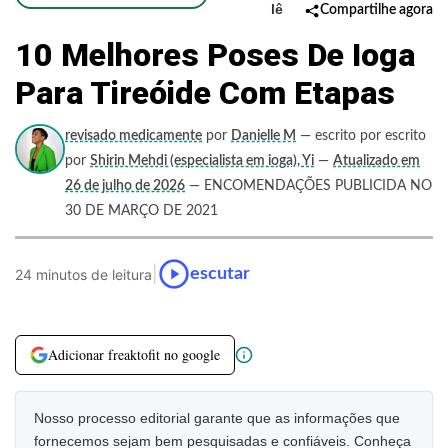
lê
Compartilhe agora
10 Melhores Poses De Ioga
Para Tireóide Com Etapas
revisado medicamente
por
Danielle M
— escrito por escrito
por
Shirin Mehdi (especialista em ioga), Yi
—
Atualizado em
26 de julho de 2026
— ENCOMENDAÇÕES PUBLICIDA NO
30 DE MARÇO DE 2021
|
escutar
24 minutos de leitura
Adicionar freaktofit no google
Nosso processo editorial garante que as informações que
fornecemos sejam bem pesquisadas e confiáveis. Conheça