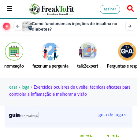
assinar
Como funcionam as injeções de insulina no
diabetes?
nomeação
fazer uma pergunta
talk2expert
Perguntas e res
casa
»
ioga
»
Exercícios oculares de uveíte: técnicas eficazes para
controlar a inflamação e melhorar a visão
guia
guia de ioga
por freaktofit