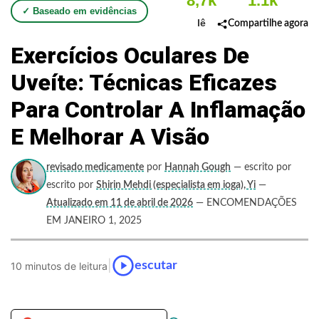
8,7k
1.1k
✓ Baseado em evidências
lê
Compartilhe agora
Exercícios Oculares De
Uveíte: Técnicas Eficazes
Para Controlar A Inflamação
E Melhorar A Visão
revisado medicamente
por
Hannah Gough
— escrito por
escrito por
Shirin Mehdi (especialista em ioga), Yi
—
Atualizado em 11 de abril de 2026
— ENCOMENDAÇÕES
EM JANEIRO 1, 2025
|
escutar
10 minutos de leitura