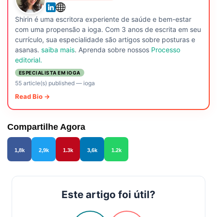
Shirin é uma escritora experiente de saúde e bem-estar
com uma propensão a ioga. Com 3 anos de escrita em seu
currículo, sua especialidade são artigos sobre posturas e
asanas.
saiba mais
. Aprenda sobre nossos
Processo
editorial.
ESPECIALISTA EM IOGA
55 article(s) published
—
ioga
Read Bio →
Compartilhe Agora
1,8k
2,9k
1.3k
3,6k
1.2k
Este artigo foi útil?