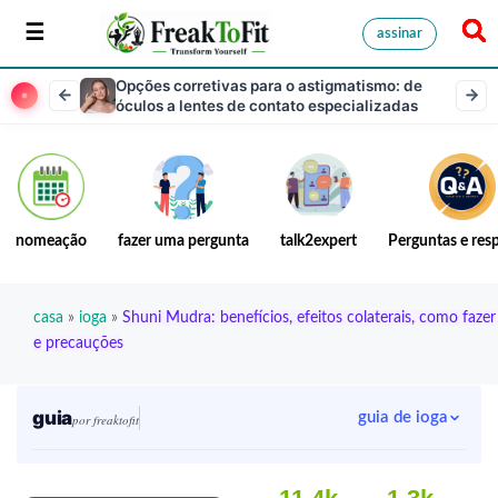
assinar
Opções corretivas para o astigmatismo: de
óculos a lentes de contato especializadas
nomeação
fazer uma pergunta
talk2expert
Perguntas e res
casa
»
ioga
»
Shuni Mudra: benefícios, efeitos colaterais, como fazer
e precauções
guia
guia de ioga
por freaktofit