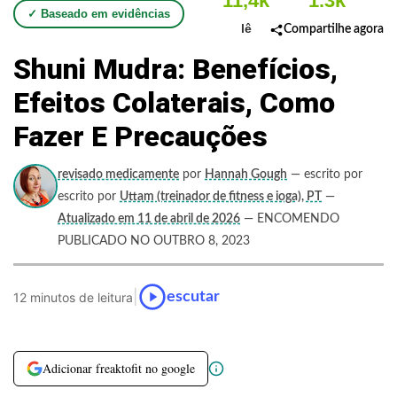
11,4k
1.3k
✓ Baseado em evidências
lê
Compartilhe agora
Shuni Mudra: Benefícios,
Efeitos Colaterais, Como
Fazer E Precauções
revisado medicamente
por
Hannah Gough
— escrito por
escrito por
Uttam (treinador de fitness e ioga), PT
—
Atualizado em 11 de abril de 2026
— ENCOMENDO
PUBLICADO NO OUTBRO 8, 2023
|
escutar
12 minutos de leitura
Adicionar freaktofit no google