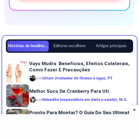
Histórias de tendências
Editores escolhem
Artigos principais
Vayu Mudra: Benefícios, Efeitos Colaterais,
Como Fazer E Precauções
por
Uttam (treinador de fitness e ioga), PT
Melhor Suco De Cranberry Para Uti
por
Nebadita (especialista em dieta e saúde), M.S.
Pronto Para Montar? O Guia Do Seu Ultimate
Iniciante Para Andar De Bicicleta
por
Uttam (treinador de fitness e ioga), PT
Benefícios Surpreendentes Do Caju Na