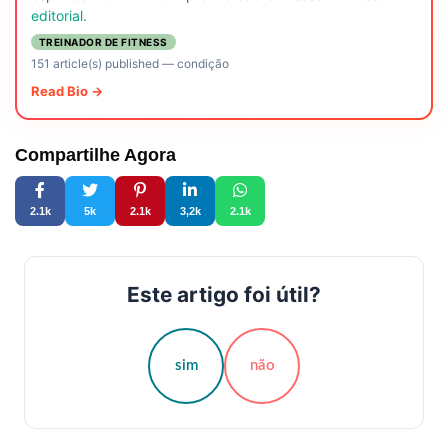
editorial.
TREINADOR DE FITNESS
151 article(s) published
—
condição
Read Bio →
Compartilhe Agora
2.1k
5k
2.1k
3,2k
2.1k
Este artigo foi útil?
sim
não