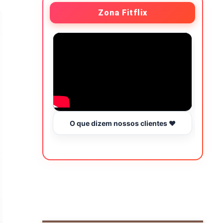
Zona Fitflix
O que dizem nossos clientes ❤️
Hor