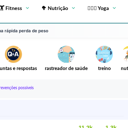
🏋 Fitness
🥦 Nutrição
🧘🏻‍♂️ Yoga
ma rápida perda de peso
untas e respostas
rastreador de saúde
treino
nut
revenções possíveis
11,2k
1.3k