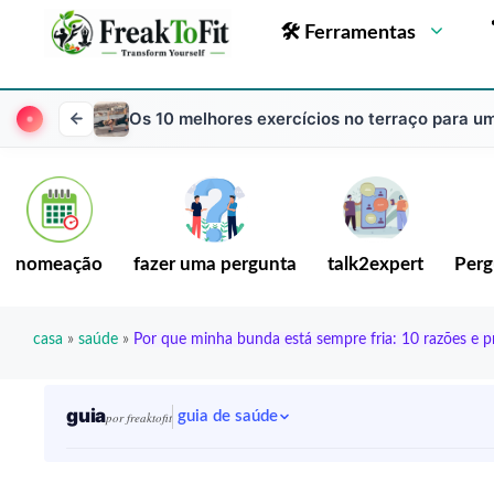
🛠 Ferramentas
Os 10 melhores exercícios no terraço para u
nomeação
fazer uma pergunta
talk2expert
Perg
casa
»
saúde
»
Por que minha bunda está sempre fria: 10 razões e p
guia
guia de saúde
por freaktofit