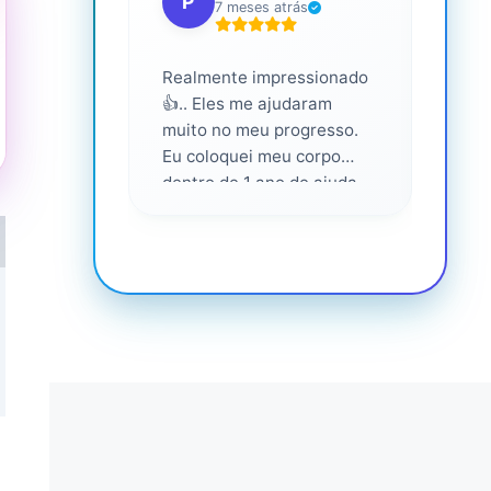
P
S
7 meses atrás
Realmente impressionado
Servi
👍.. Eles me ajudaram
altam
muito no meu progresso.
Eu coloquei meu corpo
dentro de 1 ano de ajuda
deles... Amo fazer parte
deles 💕