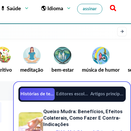
💊 Saúde
🌎 Idioma
assinar
ritivo
meditação
bem-estar
música de humor
s
Histórias de tendências
Editores escolhem
Artigos principais
Queixo Mudra: Benefícios, Efeitos
Colaterais, Como Fazer E Contra-
Indicações