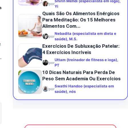
Shirin Mehdi (especialista em ioga),
por
Yi
a
Quais São Os Alimentos Enérgicos
Para Meditação: Os 15 Melhores
Alimentos Com...
Nebadita (especialista em dieta e
por
saúde), M.S.
o
Exercícios De Subluxação Patelar:
4 Exercícios Incríveis
Uttam (treinador de fitness e ioga),
por
PT
10 Dicas Naturais Para Perda De
Peso Sem Academia Ou Exercícios
Swathi Handoo (especialista em
por
saúde), nós