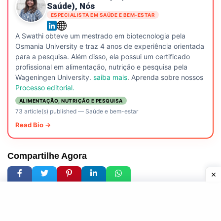
Saúde), Nós
ESPECIALISTA EM SAÚDE E BEM-ESTAR
A Swathi obteve um mestrado em biotecnologia pela
Osmania University e traz 4 anos de experiência orientada
para a pesquisa. Além disso, ela possui um certificado
profissional em alimentação, nutrição e pesquisa pela
Wageningen University.
saiba mais
. Aprenda sobre nossos
Processo editorial.
ALIMENTAÇÃO, NUTRIÇÃO E PESQUISA
73 article(s) published
—
Saúde e bem-estar
Read Bio →
Compartilhe Agora
5k
1.3k
5k
5k
4,8k