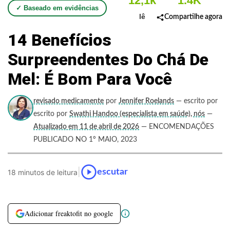
12,1k
1.4K
✓ Baseado em evidências
lê
Compartilhe agora
14 Benefícios
Surpreendentes Do Chá De
Mel: É Bom Para Você
revisado medicamente
por
Jennifer Roelands
— escrito por
escrito por
Swathi Handoo (especialista em saúde), nós
—
Atualizado em 11 de abril de 2026
— ENCOMENDAÇÕES
PUBLICADO NO 1º MAIO, 2023
|
escutar
18 minutos de leitura
Adicionar freaktofit no google