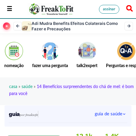
assinar
Adi Mudra Benefits Efeitos Colaterais Como
Fazer e Precauções
nomeação
fazer uma pergunta
talk2expert
Perguntas e res
casa
»
saúde
»
14 Benefícios surpreendentes do chá de mel: é bom
para você
guia
guia de saúde
por freaktofit