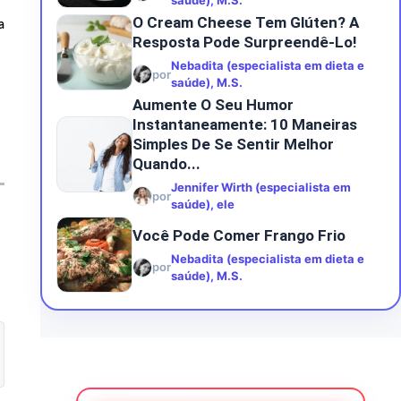
saúde), M.S.
O Cream Cheese Tem Glúten? A
a
Resposta Pode Surpreendê-Lo!
Nebadita (especialista em dieta e
por
saúde), M.S.
Aumente O Seu Humor
Instantaneamente: 10 Maneiras
Simples De Se Sentir Melhor
Quando...
Jennifer Wirth (especialista em
por
saúde), ele
Você Pode Comer Frango Frio
Nebadita (especialista em dieta e
por
saúde), M.S.