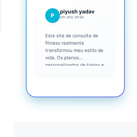
piyush yadav
P
um ano atrás
Este site de consulta de
fitness realmente
transformou meu estilo de
vida. Os planos
e
personalizados de treino e
nutrição foram fáceis de
seguir e eficazes. Eu me
senti apoiado em cada
etapa do caminho,
altamente recomendado
para qualquer pessoa que
seria mais saudável. ❤️