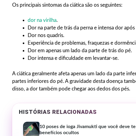
Os principais sintomas da ciática são os seguintes:
dor na virilha
.
Dor na parte de trás da perna e intensa dor após 
Dor nos quadris.
Experiência de problemas, fraquezas e dormênci
Dor em apenas um lado da parte de trás do pé.
Dor intensa e dificuldade em levantar-se.
A ciática geralmente afeta apenas um lado da parte inferi
partes inferiores do pé. A gravidade desta doença tam
disso, a dor também pode chegar aos dedos dos pés.
HISTÓRIAS RELACIONADAS
10 poses de ioga Jivamukti que você deve ten
benefícios ocultos