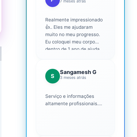
7 meses atrás
Realmente impressionado
👍.. Eles me ajudaram
muito no meu progresso.
Eu coloquei meu corpo
dentro de 1 ano de ajuda
deles... Amo fazer parte
deles 💕
Sangamesh G
S
3 meses atrás
Serviço e informações
altamente profissionais....