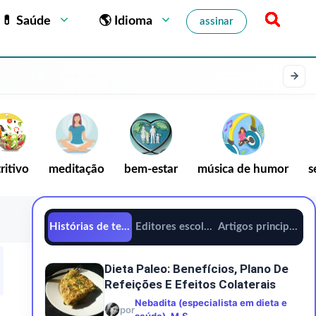
💊 Saúde
🌎 Idioma
assinar
ritivo
meditação
bem-estar
música de humor
s
Histórias de tendências
Editores escolhem
Artigos principais
Dieta Paleo: Benefícios, Plano De
Refeições E Efeitos Colaterais
Nebadita (especialista em dieta e
por