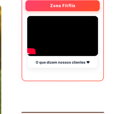
Zona Fitflix
O que dizem nossos clientes ❤️
Hor