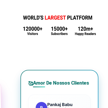
Amor De Nossos Clientes
🥰
Pankaj Babu
P