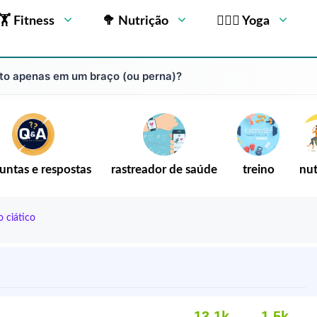
🏋 Fitness
🥦 Nutrição
🧘🏻‍♂️ Yoga
to apenas em um braço (ou perna)?
untas e respostas
rastreador de saúde
treino
nut
o ciático
13,1k
1,5k