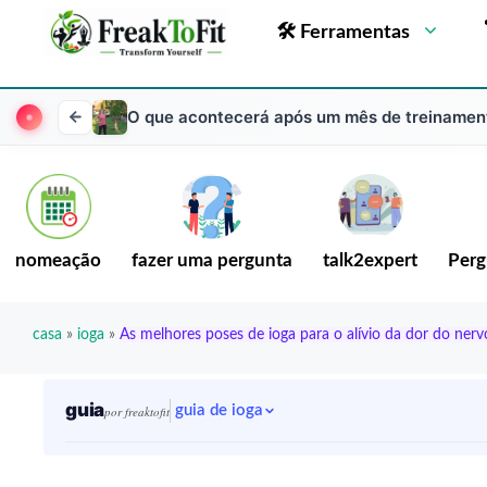
🛠 Ferramentas
O que acontecerá após um mês de treinamen
nomeação
fazer uma pergunta
talk2expert
Perg
casa
»
ioga
»
As melhores poses de ioga para o alívio da dor do nerv
guia
guia de ioga
por freaktofit