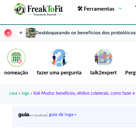
🛠 Ferramentas
Desbloqueando os benefícios dos probióticos
nomeação
fazer uma pergunta
talk2expert
Perg
casa
»
ioga
»
Kali Mudra: benefícios, efeitos colaterais, como fazer 
guia
guia de ioga
por freaktofit