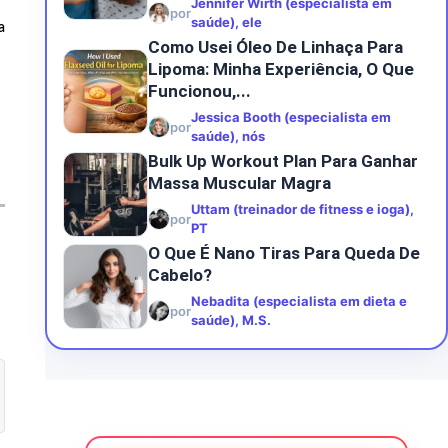
Jennifer Wirth (especialista em
por
saúde), ele
a
Como Usei Óleo De Linhaça Para
Lipoma: Minha Experiência, O Que
Funcionou,...
Jessica Booth (especialista em
por
saúde), nós
Bulk Up Workout Plan Para Ganhar
Massa Muscular Magra
Uttam (treinador de fitness e ioga),
por
PT
O Que É Nano Tiras Para Queda De
Cabelo?
Nebadita (especialista em dieta e
por
saúde), M.S.