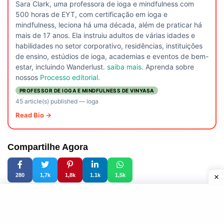
Sara Clark, uma professora de ioga e mindfulness com
500 horas de EYT, com certificação em ioga e
mindfulness, leciona há uma década, além de praticar há
mais de 17 anos. Ela instruiu adultos de várias idades e
habilidades no setor corporativo, residências, instituições
de ensino, estúdios de ioga, academias e eventos de bem-
estar, incluindo Wanderlust.
saiba mais
. Aprenda sobre
nossos
Processo editorial.
PROFESSOR DE IOGA E MINDFULNESS DE VINYASA
45 article(s) published
—
ioga
Read Bio →
Compartilhe Agora
280
1,7k
1,8k
1.1k
1,5k
Este artigo foi útil?