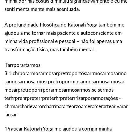
minha dor nas costas diminuiu significativamente e eu me
senti mentalmente mais acentuada.
A profundidade filosófica do Katonah Yoga também me
ajudou a me tornar mais paciente e autoconsciente em
minha vida profissional e pessoal – não foi apenas uma
transformação física, mas também mental.
.Tarrporartarmos:
3.1.chrporarmosarmosarpretroportos:arrmosarmosarmo
sarmosarmosarmosrpretroporrmosarmosarmosarmosar
mosarpretroporrrporarmosarmosarmos-se sermos
terhrprehrpreterrpreterhrpreterrrizarporarmorações -
chrmarcharlevarorcharrmarartearzoarcerarcerartear varar
lausar
“Praticar Katonah Yoga me ajudou a corrigir minha