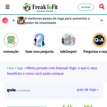
assinar
6 melhores poses de ioga para aumentar o
poder de imunidade
nomeação
fazer uma pergunta
talk2expert
Perguntas e res
casa
»
ioga
»
Minha jornada com Katonah Yoga: o que é, seus
benefícios e como você pode começar
guia
guia de ioga
por freaktofit