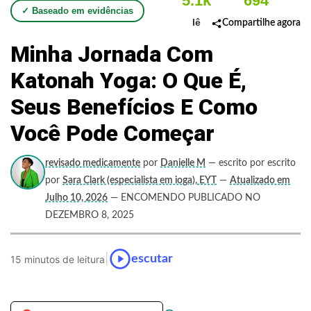
5.1k
694
✓ Baseado em evidências
lê
Compartilhe agora
Minha Jornada Com
Katonah Yoga: O Que É,
Seus Benefícios E Como
Você Pode Começar
revisado medicamente
por
Danielle M
— escrito por escrito
por
Sara Clark (especialista em ioga), EYT
—
Atualizado em
Julho 10, 2026
— ENCOMENDO PUBLICADO NO
DEZEMBRO 8, 2025
|
escutar
15 minutos de leitura