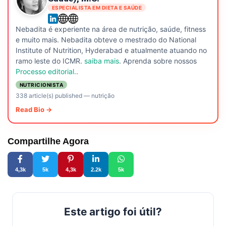
ESPECIALISTA EM DIETA E SAÚDE
Nebadita é experiente na área de nutrição, saúde, fitness
e muito mais. Nebadita obteve o mestrado do National
Institute of Nutrition, Hyderabad e atualmente atuando no
ramo leste do ICMR.
saiba mais
. Aprenda sobre nossos
Processo editorial.
.
NUTRICIONISTA
338 article(s) published
—
nutrição
Read Bio →
Compartilhe Agora
4,3k
5k
4,3k
2.2k
5k
Este artigo foi útil?