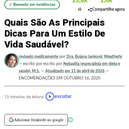
13,8k
1,6k
✓ Baseado em evidências
lê
Compartilhe agora
Quais São As Principais
Dicas Para Um Estilo De
Vida Saudável?
revisado medicamente
por
Dra. Bojana Jankovic Weatherly
— escrito por escrito por
Nebadita (especialista em dieta e
saúde), M.S.
—
Atualizado em 11 de abril de 2026
—
ENCOMENDAÇÕES EM OUTUBRO 16, 2020
|
escutar
13 minutos de leitura
Adicionar freaktofit no google