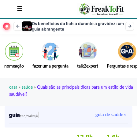
Os benefícios da lichia durante a gravidez: um
guia abrangente
nomeação
fazer uma pergunta
talk2expert
Perguntas e res
casa
»
saúde
»
Quais são as principais dicas para um estilo de vida
saudável?
guia
guia de saúde
por freaktofit