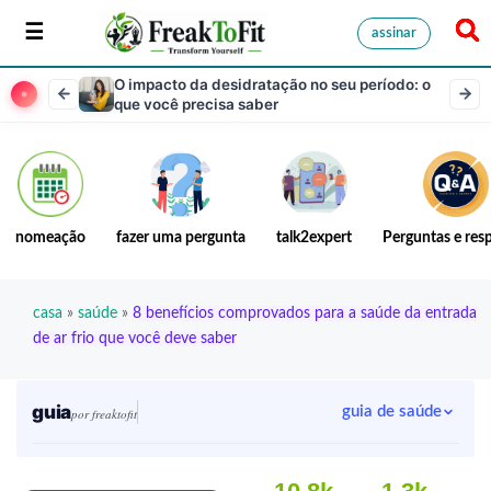
assinar
O impacto da desidratação no seu período: o
que você precisa saber
nomeação
fazer uma pergunta
talk2expert
Perguntas e res
casa
»
saúde
»
8 benefícios comprovados para a saúde da entrada
de ar frio que você deve saber
guia
guia de saúde
por freaktofit