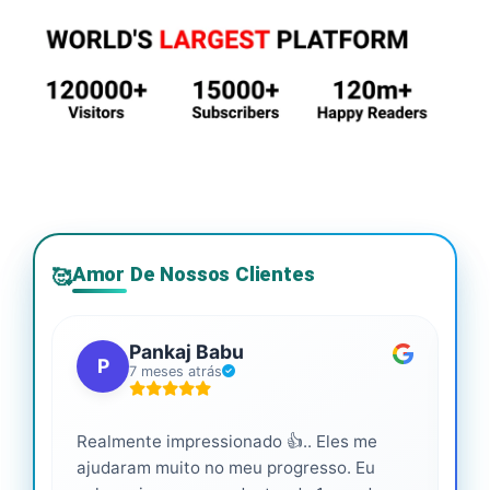
Amor De Nossos Clientes
🥰
Pankaj Babu
P
7 meses atrás
Realmente impressionado 👍.. Eles me
Ser
ajudaram muito no meu progresso. Eu
pro