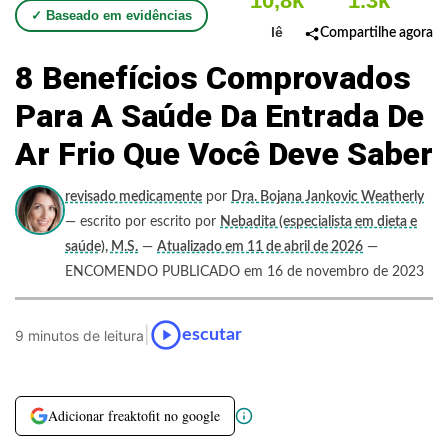
10,8k
1.3k
✓ Baseado em evidências
lê
Compartilhe agora
8 Benefícios Comprovados
Para A Saúde Da Entrada De
Ar Frio Que Você Deve Saber
revisado medicamente
por
Dra. Bojana Jankovic Weatherly
— escrito por escrito por
Nebadita (especialista em dieta e
saúde), M.S.
—
Atualizado em 11 de abril de 2026
—
ENCOMENDO PUBLICADO em 16 de novembro de 2023
|
escutar
9 minutos de leitura
Adicionar freaktofit no google