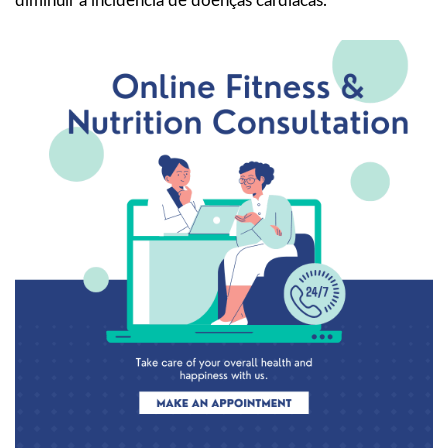
diminuir a incidência de doenças cardíacas.