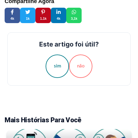
Compartilhe Agora
4k
1k
1.1k
4k
3,1k
Este artigo foi útil?
sim
não
Mais Histórias Para Você