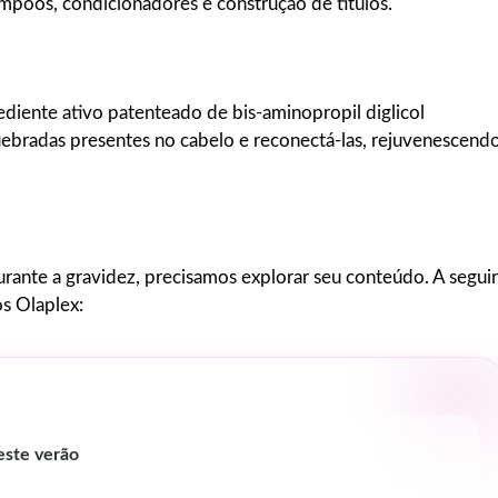
poos, condicionadores e construção de títulos.
ediente ativo patenteado de bis-aminopropil diglicol
uebradas presentes no cabelo e reconectá-las, rejuvenescend
ante a gravidez, precisamos explorar seu conteúdo. A seguir
os Olaplex:
este verão