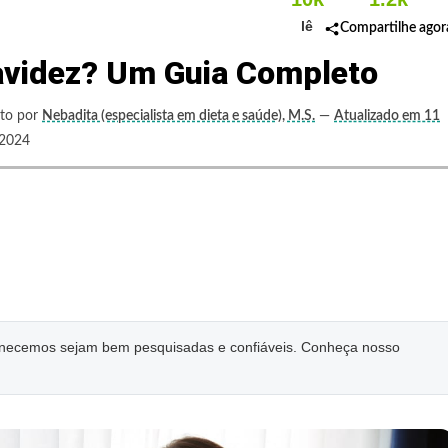
lê
Compartilhe agor
ravidez? Um Guia Completo
ito por
Nebadita (especialista em dieta e saúde), M.S.
—
Atualizado em 11
2024
ornecemos sejam bem pesquisadas e confiáveis. Conheça nosso