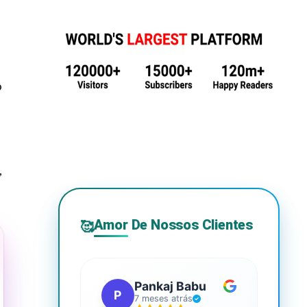
o
,
Amor De Nossos Clientes
🥰
Pankaj Babu
P
S
7 meses atrás