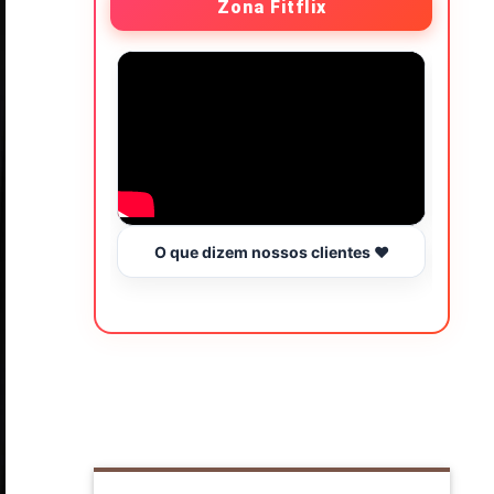
Zona Fitflix
O que dizem nossos clientes ❤️
Hor