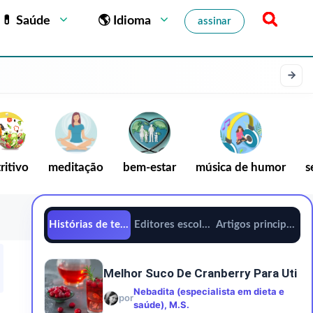
💊 Saúde
🌎 Idioma
assinar
ritivo
meditação
bem-estar
música de humor
s
Histórias de tendências
Editores escolhem
Artigos principais
Melhor Suco De Cranberry Para Uti
Nebadita (especialista em dieta e
por
saúde), M.S.