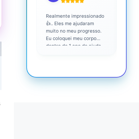
Realmente impressionado
Servi
👍.. Eles me ajudaram
altam
muito no meu progresso.
Eu coloquei meu corpo
dentro de 1 ano de ajuda
deles... Amo fazer parte
deles 💕
s