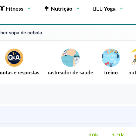
🏋 Fitness
🥦 Nutrição
🧘🏻‍♂️ Yoga
beber sopa de cebola
untas e respostas
rastreador de saúde
treino
nut
10k
1.2k