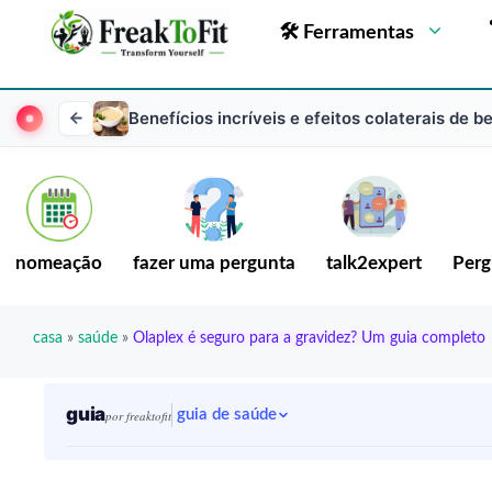
🛠 Ferramentas
Benefícios incríveis e efeitos colaterais de 
nomeação
fazer uma pergunta
talk2expert
Perg
casa
»
saúde
»
Olaplex é seguro para a gravidez? Um guia completo
guia
guia de saúde
por freaktofit