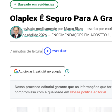
✓ Baseado em evidências
Olaplex É Seguro Para A G
revisado medicamente
por
Marco Rizzo
— escrito por escr
de abril de 2026
— ENCOMENDAÇÕES EM AGOSTTO 1, 
|
escutar
7 minutos de leitura
Adicionar freaktofit no google
Nosso processo editorial garante que as informações que f
compromisso com a qualidade em
Nossa política editorial
.