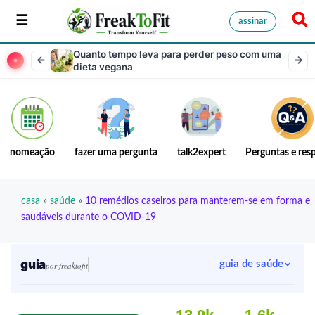
assinar
Quanto tempo leva para perder peso com uma
dieta vegana
nomeação
fazer uma pergunta
talk2expert
Perguntas e res
casa
»
saúde
»
10 remédios caseiros para manterem-se em forma e
saudáveis durante o COVID-19
guia
guia de saúde
por freaktofit