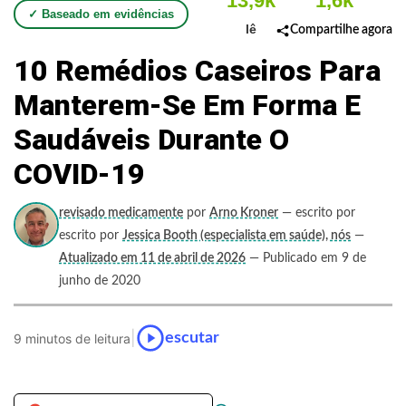
13,9k
1,6k
✓ Baseado em evidências
lê
Compartilhe agora
10 Remédios Caseiros Para
Manterem-Se Em Forma E
Saudáveis Durante O
COVID-19
revisado medicamente
por
Arno Kroner
— escrito por
escrito por
Jessica Booth (especialista em saúde), nós
—
Atualizado em 11 de abril de 2026
— Publicado em 9 de
junho de 2020
|
escutar
9 minutos de leitura