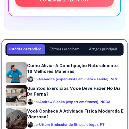
Histórias de tendências
Editores escolhem
Artigos principais
Como Aliviar A Constipação Naturalmente:
10 Melhores Maneiras
por
Nebadita (especialista em dieta e saúde), M.S.
Quantos Exercícios Você Deve Fazer No Dia
Da Perna?
por
Andrew Siepka (expert em fitness), NSCA
Você Conhece A Atividade Física Moderada E
Vigorosa?
por
Uttam (treinador de fitness e ioga), PT