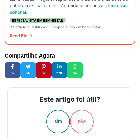
publicações.
saiba mais
. Aprenda sobre nossos
Processo
editorial.
ESPECIALISTA EM BEM-ESTAR
83 article(s) published
—
especialista em bem-estar
Read Bio →
Compartilhe Agora
5k
5k
5k
2.3k
5k
Este artigo foi útil?
sim
não