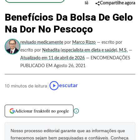
lê
Compartilhe agora
Benefícios Da Bolsa De Gelo
Na Dor No Pescoço
revisado medicamente
por
Marco Rizzo
— escrito por
escrito por
Nebadita (especialista em dieta e saúde), M.S.
—
Atualizado em 11 de abril de 2026
— ENCOMENDAÇÕES
PUBLICADO EM Agosto 26, 2021
|
escutar
10 minutos de leitura
Adicionar freaktofit no google
Nosso processo editorial garante que as informações que
fornecemos sejam bem pesquisadas e confiáveis. Conheça