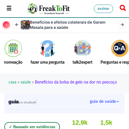
assinar
Benefícios e efeitos colaterais de Garam
Masala para a saúde
nomeação
fazer uma pergunta
talk2expert
Perguntas e res
casa
»
saúde
»
Benefícios da bolsa de gelo na dor no pescoço
guia
guia de saúde
por freaktofit
12,9k
1,5k
✓ Baseado em evidências