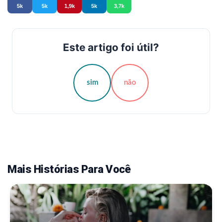
5k
5k
1,9k
5k
3,7k
Este artigo foi útil?
sim
não
Mais Histórias Para Você