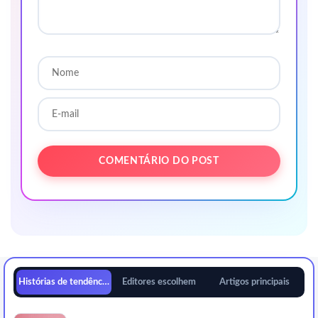
Histórias de tendências
Editores escolhem
Artigos principais