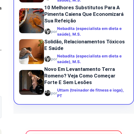
saúde), M.S.
10 Melhores Substitutos Para A
a
Pimenta Caiena Que Economizará
Sua Refeição
Nebadita (especialista em dieta e
por
saúde), M.S.
Solidão, Relacionamentos Tóxicos
E Saúde
Nebadita (especialista em dieta e
por
saúde), M.S.
Novo Em Levantamento Terra
Romeno? Veja Como Começar
Forte E Sem Lesões
Uttam (treinador de fitness e ioga),
por
PT