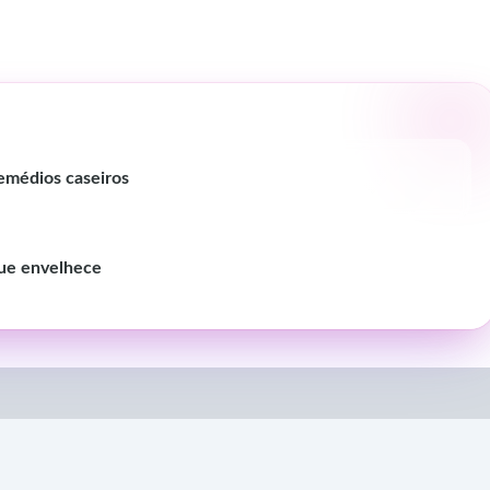
emédios caseiros
que envelhece