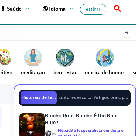
💊 Saúde
🌎 Idioma
assinar
ritivo
meditação
bem-estar
música de humor
s
Histórias de tendências
Editores escolhem
Artigos principais
Bumbu Rum: Bumbu É Um Bom
Rum?
Nebadita (especialista em dieta e
por