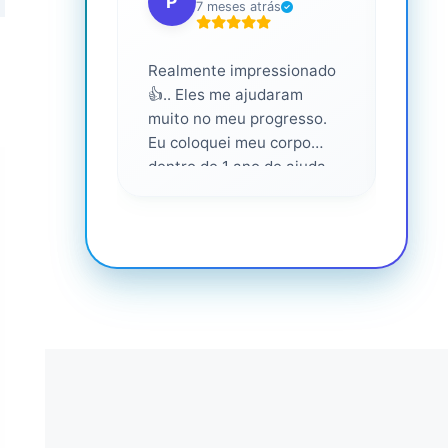
P
S
7 meses atrás
Realmente impressionado
Servi
👍.. Eles me ajudaram
altam
muito no meu progresso.
Eu coloquei meu corpo
dentro de 1 ano de ajuda
deles... Amo fazer parte
deles 💕