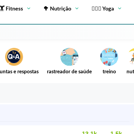
🏋 Fitness
🥦 Nutrição
🧘🏻‍♂️ Yoga
untas e respostas
rastreador de saúde
treino
nut
13,1k
1,5k