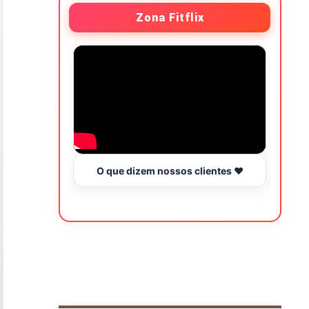
Zona Fitflix
O que dizem nossos clientes ❤️
Hor