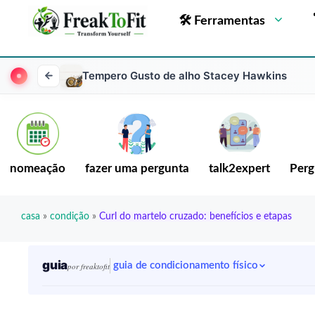
🛠 Ferramentas
Tempero Gusto de alho Stacey Hawkins
nomeação
fazer uma pergunta
talk2expert
Perg
casa
»
condição
»
Curl do martelo cruzado: benefícios e etapas
guia
guia de condicionamento físico
por freaktofit