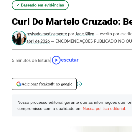
✓ Baseado em evidências
Curl Do Martelo Cruzado: B
revisado medicamente
por
Jade Killen
— escrito por escrit
abril de 2026
— ENCOMENDAÇÕES PUBLICADO NO OUT
|
escutar
5 minutos de leitura
Adicionar freaktofit no google
Nosso processo editorial garante que as informações que f
compromisso com a qualidade em
Nossa política editorial
.