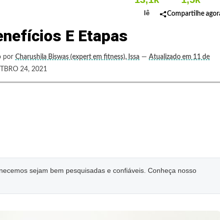
lê
Compartilhe agor
enefícios E Etapas
o por
Charushila Biswas (expert em fitness), Issa
—
Atualizado em 11 de
BRO 24, 2021
ornecemos sejam bem pesquisadas e confiáveis. Conheça nosso