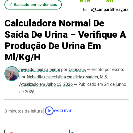
919
98
✓ Baseado em evidências
lê
Compartilhe agora
Calculadora Normal De
Saída De Urina – Verifique A
Produção De Urina Em
Ml/kg/h
revisado medicamente
por
Corissa S.
— escrito por escrito
por
Nebadita (especialista em dieta e saúde), M.S.
—
Atualizado em Julho 13, 2026
— Publicado em 24 de junho
de 2026
|
escutar
8 minutos de leitura