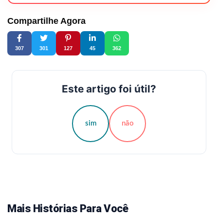
Compartilhe Agora
307
301
127
45
362
Este artigo foi útil?
sim
não
Mais Histórias Para Você