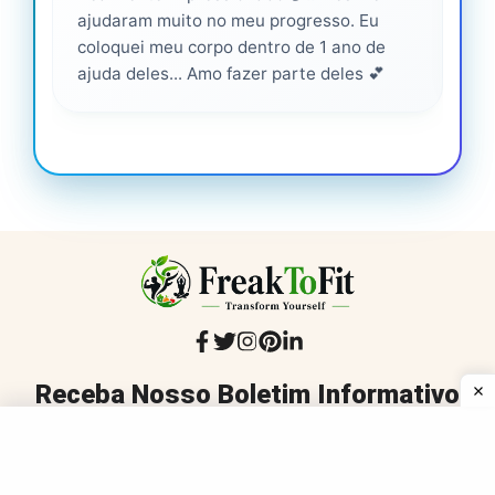
ajudaram muito no meu progresso. Eu
pro
coloquei meu corpo dentro de 1 ano de
ajuda deles... Amo fazer parte deles 💕
Receba Nosso Boletim Informativo
Mantenha-se informado com conselhos de fitness e bem-
estar confiáveis e revisados com remedios médicos, que
são inclusivos, práticos e entregues à sua caixa de