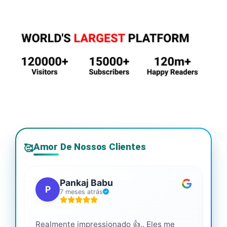
Amor De Nossos Clientes
🥰
Pankaj Babu
P
7 meses atrás
Realmente impressionado 👍.. Eles me
Ser