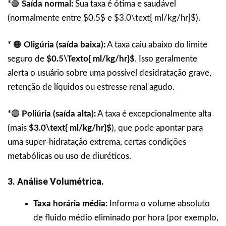
*🟢
Saída normal:
Sua taxa é ótima e saudável
(normalmente entre $0.5$ e $3.0\text{ ml/kg/hr}$).
* 🟠
Oligúria (saída baixa):
A taxa caiu abaixo do limite
seguro de
$0.5\Texto{ ml/kg/hr}$
. Isso geralmente
alerta o usuário sobre uma possível desidratação grave,
retenção de líquidos ou estresse renal agudo.
*🔵
Poliúria (saída alta):
A taxa é excepcionalmente alta
(mais
$3.0\text{ ml/kg/hr}$
), que pode apontar para
uma super-hidratação extrema, certas condições
metabólicas ou uso de diuréticos.
3. Análise Volumétrica.
Taxa horária média:
Informa o volume absoluto
de fluido médio eliminado por hora (por exemplo,