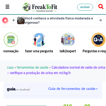
assinar
Você conhece a atividade física moderada e
vigorosa?
nomeação
fazer uma pergunta
talk2expert
Perguntas e res
casa
»
ferramentas de saúde
»
Calculadora normal de saída de urina
– verifique a produção de urina em ml/kg/h
guia
Guia de ferramentas de saúde
por freaktofit