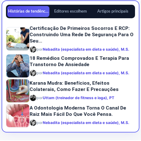
Histórias de tendências
Editores escolhem
Artigos principais
Certificação De Primeiros Socorros E RCP:
Construindo Uma Rede De Segurança Para O
Seu...
por
Nebadita (especialista em dieta e saúde), M.S.
18 Remédios Comprovados E Terapia Para
Transtorno De Ansiedade
por
Nebadita (especialista em dieta e saúde), M.S.
Karana Mudra: Benefícios, Efeitos
Colaterais, Como Fazer E Precauções
por
Uttam (treinador de fitness e ioga), PT
A Odontologia Moderna Torna O Canal De
Raiz Mais Fácil Do Que Você Pensa.
por
Nebadita (especialista em dieta e saúde), M.S.