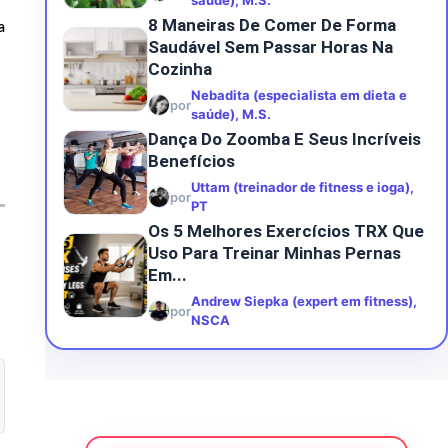
saúde), M.S.
8 Maneiras De Comer De Forma
a
Saudável Sem Passar Horas Na
Cozinha
Nebadita (especialista em dieta e
por
saúde), M.S.
Dança Do Zoomba E Seus Incríveis
Benefícios
Uttam (treinador de fitness e ioga),
por
PT
Os 5 Melhores Exercícios TRX Que
Uso Para Treinar Minhas Pernas
Em...
Andrew Siepka (expert em fitness),
por
NSCA