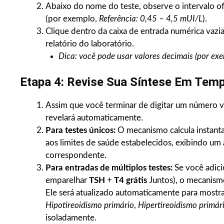
Abaixo do nome do teste, observe o intervalo ofi
(por exemplo,
Referência: 0,45 – 4,5 mUI/L
).
Clique dentro da caixa de entrada numérica vazi
relatório do laboratório.
Dica: você pode usar valores decimais (por ex
Etapa 4: Revise Sua Síntese Em Temp
Assim que você terminar de digitar um número v
revelará automaticamente.
Para testes únicos:
O mecanismo calcula instanta
aos limites de saúde estabelecidos, exibindo um
correspondente.
Para entradas de múltiplos testes:
Se você adici
emparelhar
TSH
+
T4 grátis
Juntos), o mecanism
Ele será atualizado automaticamente para mostra
Hipotireoidismo primário
,
Hipertireoidismo primár
isoladamente.