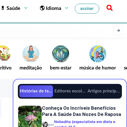
💊 Saúde
🌎 Idioma
assinar
ritivo
meditação
bem-estar
música de humor
s
Histórias de tendências
Editores escolhem
Artigos principais
Conheça Os Incríveis Benefícios
Para A Saúde Das Nozes De Raposa
Nebadita (especialista em dieta e
por