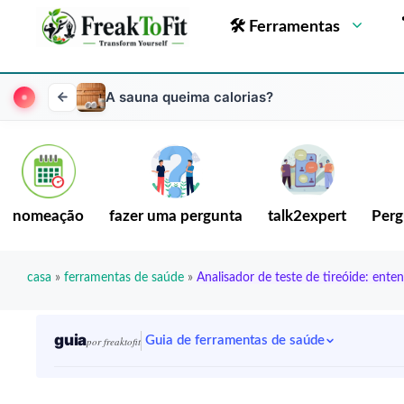
🛠 Ferramentas
A sauna queima calorias?
nomeação
fazer uma pergunta
talk2expert
Perg
casa
»
ferramentas de saúde
»
Analisador de teste de tireóide: ente
guia
Guia de ferramentas de saúde
por freaktofit