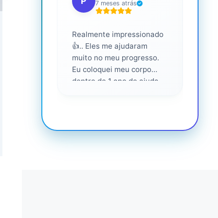
P
S
7 meses atrás
Realmente impressionado
Servi
👍.. Eles me ajudaram
altam
muito no meu progresso.
Eu coloquei meu corpo
dentro de 1 ano de ajuda
deles... Amo fazer parte
deles 💕