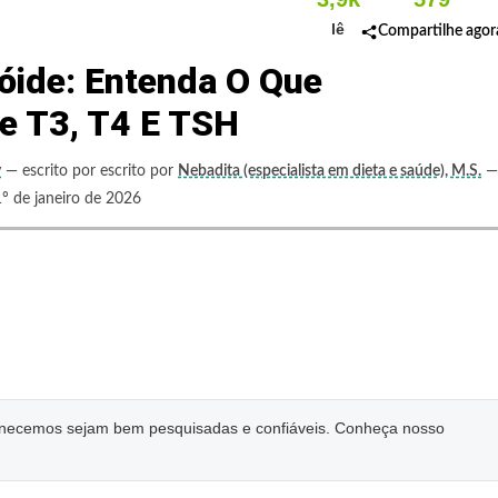
lê
Compartilhe agor
eóide: Entenda O Que
e T3, T4 E TSH
y
— escrito por escrito por
Nebadita (especialista em dieta e saúde), M.S.
—
º de janeiro de 2026
ornecemos sejam bem pesquisadas e confiáveis. Conheça nosso