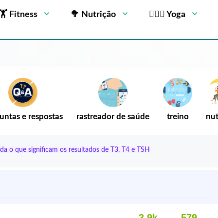
🏋 Fitness
🥦 Nutrição
🧘🏻‍♂️ Yoga
untas e respostas
rastreador de saúde
treino
nut
nda o que significam os resultados de T3, T4 e TSH
3,9k
579