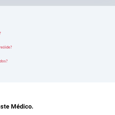
?
reóide?
ados?
este Médico.