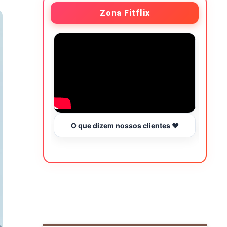
Zona Fitflix
O que dizem nossos clientes ❤️
Hor