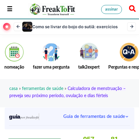
assinar
Como se livrar do bojo do sutiã: exercícios
nomeação
fazer uma pergunta
talk2expert
Perguntas e res
casa
»
ferramentas de saúde
»
Calculadora de menstruação –
preveja seu próximo período, ovulação e dias férteis
guia
Guia de ferramentas de saúde
por freaktofit