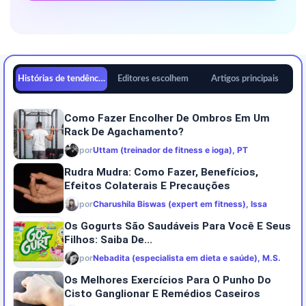
Histórias de tendências
Editores escolhem
Artigos principais
Como Fazer Encolher De Ombros Em Um
Rack De Agachamento?
por
Uttam (treinador de fitness e ioga), PT
Rudra Mudra: Como Fazer, Benefícios,
Efeitos Colaterais E Precauções
por
Charushila Biswas (expert em fitness), Issa
Os Gogurts São Saudáveis Para Você E Seus
Filhos: Saiba De...
por
Nebadita (especialista em dieta e saúde), M.S.
Os Melhores Exercícios Para O Punho Do
Cisto Ganglionar E Remédios Caseiros