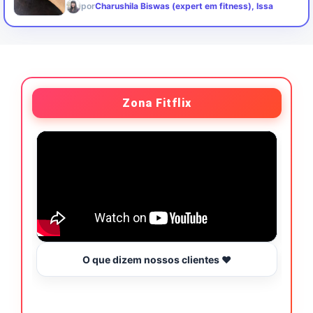
por
Charushila Biswas (expert em fitness), Issa
Zona Fitflix
O que dizem nossos clientes ❤️