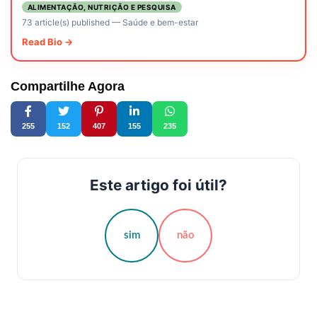
ALIMENTAÇÃO, NUTRIÇÃO E PESQUISA
73 article(s) published
—
Saúde e bem-estar
Read Bio →
Compartilhe Agora
255
152
407
155
235
Este artigo foi útil?
sim
não