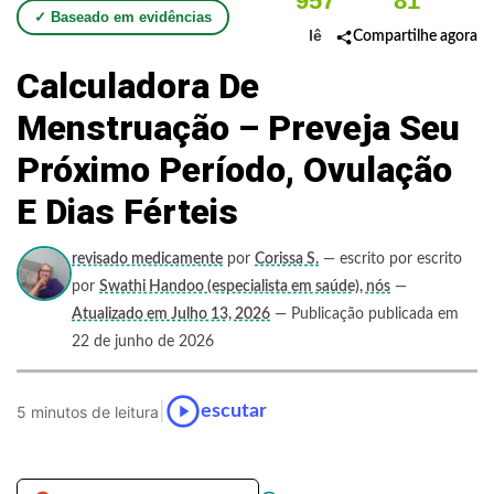
957
81
✓ Baseado em evidências
lê
Compartilhe agora
Calculadora De
Menstruação – Preveja Seu
Próximo Período, Ovulação
E Dias Férteis
revisado medicamente
por
Corissa S.
— escrito por escrito
por
Swathi Handoo (especialista em saúde), nós
—
Atualizado em Julho 13, 2026
— Publicação publicada em
22 de junho de 2026
|
escutar
5 minutos de leitura