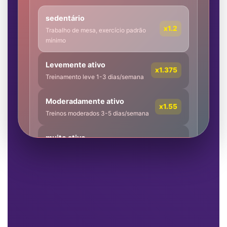
sedentário
x1.2
Trabalho de mesa, exercício padrão
mínimo
Levemente ativo
x1.375
Treinamento leve 1-3 dias/semana
Moderadamente ativo
x1.55
Treinos moderados 3-5 dias/semana
muito ativo
x1.725
Exercício intenso e intenso 6-7
dias/semana
Gerar plano de energia