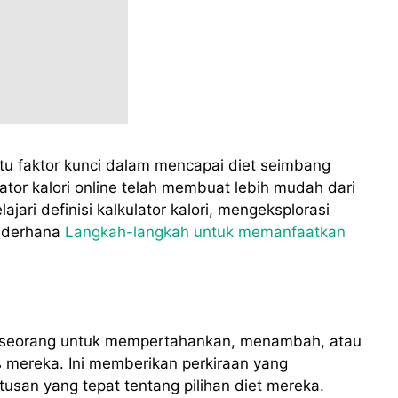
tu faktor kunci dalam mencapai diet seimbang
or kalori online telah membuat lebih mudah dari
ri definisi kalkulator kalori, mengeksplorasi
sederhana
Langkah-langkah untuk memanfaatkan
n seseorang untuk mempertahankan, menambah, atau
s mereka. Ini memberikan perkiraan yang
san yang tepat tentang pilihan diet mereka.