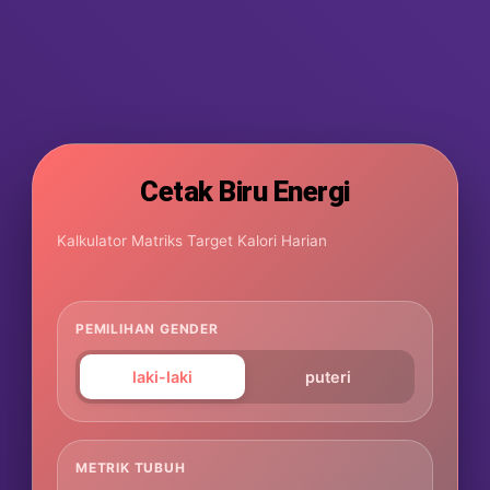
Cetak Biru Energi
Kalkulator Matriks Target Kalori Harian
PEMILIHAN GENDER
laki-laki
puteri
METRIK TUBUH