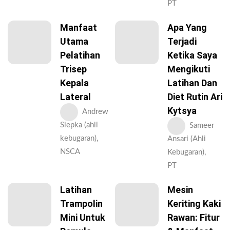
PT
Manfaat
Apa Yang
Utama
Terjadi
Pelatihan
Ketika Saya
Trisep
Mengikuti
Kepala
Latihan Dan
Lateral
Diet Rutin Ari
Kytsya
Andrew
Siepka (ahli
Sameer
kebugaran),
Ansari (Ahli
NSCA
Kebugaran),
PT
Latihan
Mesin
Trampolin
Keriting Kaki
Mini Untuk
Rawan: Fitur