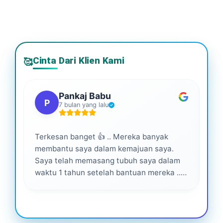
Cinta Dari Klien Kami
🥰
Pankaj Babu
P
7 bulan yang lalu
Terkesan banget 👍 .. Mereka banyak
Lay
membantu saya dalam kemajuan saya.
pro
Saya telah memasang tubuh saya dalam
waktu 1 tahun setelah bantuan mereka ...
Senang menjadi bagian dari mereka 💕