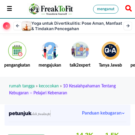
menganut
Yoga untuk Divertikulitis: Pose Aman, Manfaat
& Tindakan Pencegahan
pengangkatan
mengajukan
talk2expert
Tanya Jawab
pe
rumah tangga
»
kecocokan
»
10 Kesalahpahaman Tentang
Kebugaran – Pelajari Kebenaran
petunjuk
Panduan kebugaran
oleh freaktofit