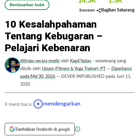
14.3K
1.5K
Berdasarkan bukti
bacaan
Bagikan Sekarang
10 Kesalahpahaman
Tentang Kebugaran –
Pelajari Kebenaran
ditinjau secara medis
oleh
Kapil Yadav
- wewenang yang
ditulis oleh
Uttam (Fitness & Yoga Trainer), PT
—
Diperbarui
pada Mei 30, 2026
— DEVER INPUBLISHED pada Juni 11,
2020
|
mendengarkan
9 menit baca
Tambahkan freaktofit di google