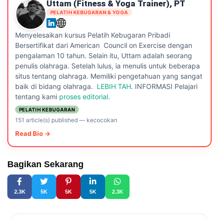
Uttam (Fitness & Yoga Trainer), PT
PELATIH KEBUGARAN & YOGA
Menyelesaikan kursus Pelatih Kebugaran Pribadi
Bersertifikat dari American Council on Exercise dengan
pengalaman 10 tahun. Selain itu, Uttam adalah seorang
penulis olahraga. Setelah lulus, ia menulis untuk beberapa
situs tentang olahraga. Memiliki pengetahuan yang sangat
baik di bidang olahraga.
LEBIH TAH
. INFORMASI Pelajari
tentang kami
proses editorial.
PELATIH KEBUGARAN
151 article(s) published
—
kecocokan
Read Bio →
Bagikan Sekarang
2.3K
5K
5K
5K
2.3K