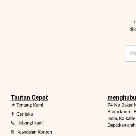
T
di
Tautan Cepat
menghubu
📌 Tentang Kami
74 No Bakar M
Barrackpore, B
👨 Ceritaku
India, Kolkata
📞 Hubungi kami
Dapatkan arah 
📃 Keandalan Konten