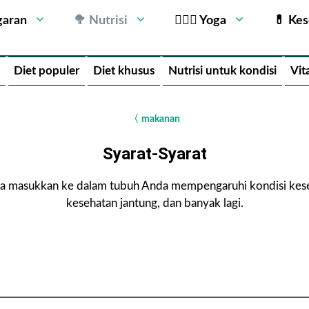
garan
🥦 Nutrisi
🧘🏻‍♂️ Yoga
💊 Ke
Diet populer
Diet khusus
Nutrisi untuk kondisi
Vit
〈
makanan
Syarat-Syarat
nda masukkan ke dalam tubuh Anda mempengaruhi kondisi keseh
kesehatan jantung, dan banyak lagi.