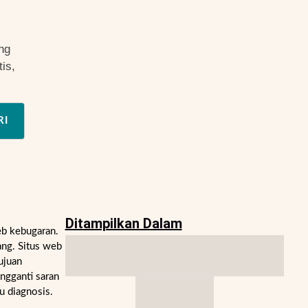
ng
is,
RI
Ditampilkan Dalam
eb kebugaran.
ng. Situs web
ujuan
engganti saran
u diagnosis.