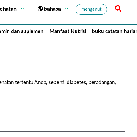
sehatan
🌎 bahasa
menganut
amin dan suplemen
Manfaat Nutrisi
buku catatan haria
atan tertentu Anda, seperti, diabetes, peradangan,