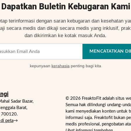
Dapatkan Buletin Kebugaran Kami
etap terinformasi dengan saran kebugaran dan kesehatan ya
kaji secara medis dan dikaji secara medis yang inklusif, prakt
dan dikirimkan ke kotak masuk Anda.
MENCATATKAN DI
kepunyaan
kerahasia
penting bagi kita
ngi
© 2026 FreaktoFit adalah situs w
ahal Sadar Bazar,
Semua hak dilindungi undang-unda
enggala Barat,
kami menyediakan konten untuk t
- 700120.
informasi saja. Freaktofit bukan p
di peta
→
medis profesional, pengobatan ata
Lihat informasi tambahan
.