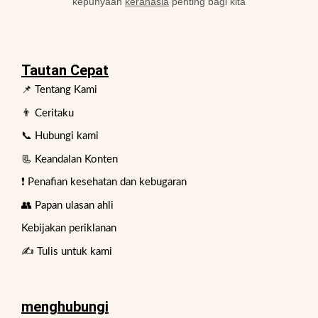
kepunyaan
kerahasia
penting bagi kita
Tautan Cepat
📌 Tentang Kami
👨 Ceritaku
📞 Hubungi kami
📃 Keandalan Konten
❗ Penafian kesehatan dan kebugaran
👥 Papan ulasan ahli
Kebijakan periklanan
✍️ Tulis untuk kami
menghubungi