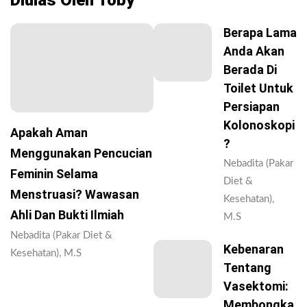
Berapa Lama
Anda Akan
Berada Di
Toilet Untuk
Persiapan
Kolonoskopi
Apakah Aman
?
Menggunakan Pencucian
Nebadita (Pakar
Feminin Selama
Diet &
Menstruasi? Wawasan
Kesehatan),
Ahli Dan Bukti Ilmiah
M.S
Nebadita (Pakar Diet &
Kebenaran
Kesehatan), M.S
Tentang
Vasektomi:
Membongka