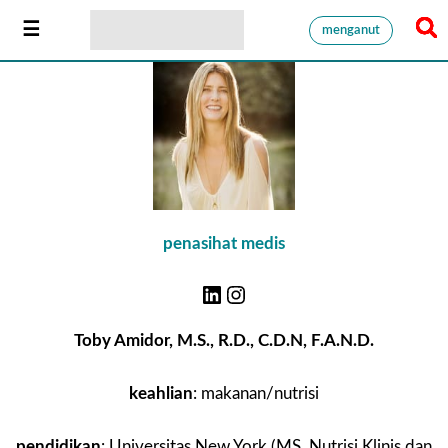
menganut
penasihat medis
Toby Amidor, M.S., R.D., C.D.N, F.A.N.D.
keahlian
: makanan/nutrisi
pendidikan
: Universitas New York (MS, Nutrisi Klinis dan