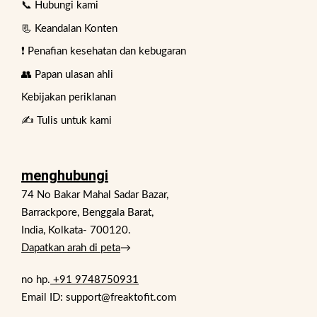
📞 Hubungi kami
📃 Keandalan Konten
❗ Penafian kesehatan dan kebugaran
👥 Papan ulasan ahli
Kebijakan periklanan
✍️ Tulis untuk kami
menghubungi
74 No Bakar Mahal Sadar Bazar,
Barrackpore, Benggala Barat,
India, Kolkata- 700120.
Dapatkan arah di peta
→
no hp.
+91 9748750931
Email ID: support@freaktofit.com