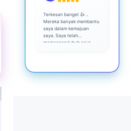
Terkesan banget 👍 ..
Layan
Mereka banyak membantu
yang 
saya dalam kemajuan
saya. Saya telah
memasang tubuh saya
dalam waktu 1 tahun
setelah bantuan mereka ...
Senang menjadi bagian
dari mereka 💕