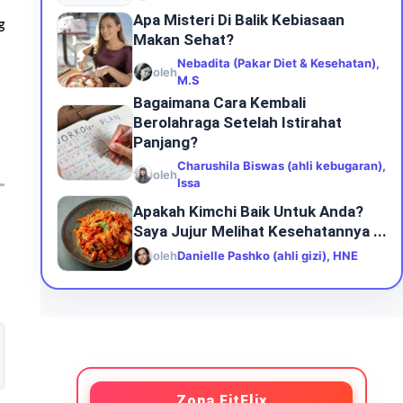
Apa Misteri Di Balik Kebiasaan
g
Makan Sehat?
Nebadita (Pakar Diet & Kesehatan),
oleh
M.S
Bagaimana Cara Kembali
Berolahraga Setelah Istirahat
Panjang?
Charushila Biswas (ahli kebugaran),
oleh
Issa
Apakah Kimchi Baik Untuk Anda?
Saya Jujur Melihat Kesehatannya ...
oleh
Danielle Pashko (ahli gizi), HNE
Zona FitFlix