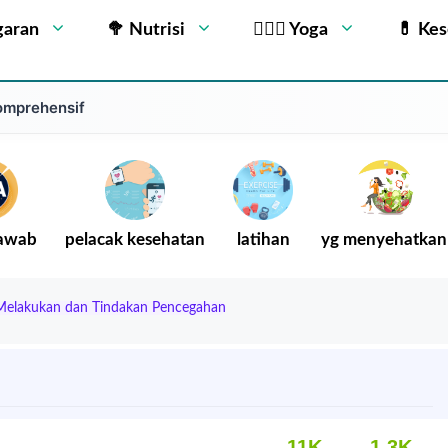
garan
🥦 Nutrisi
🧘🏻‍♂️ Yoga
💊 Ke
komprehensif
Jawab
pelacak kesehatan
latihan
yg menyehatkan
Melakukan dan Tindakan Pencegahan
11K
1.3K