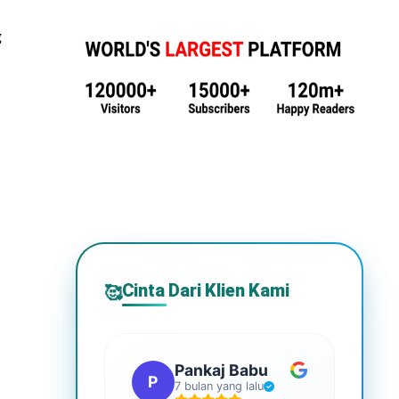
g
Cinta Dari Klien Kami
🥰
Pankaj Babu
P
S
7 bulan yang lalu