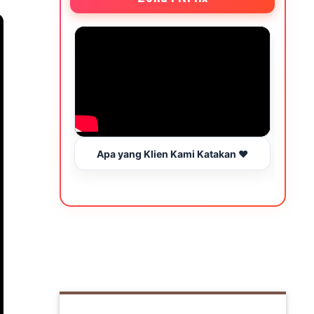
Apa yang Klien Kami Katakan ❤️
Wakt