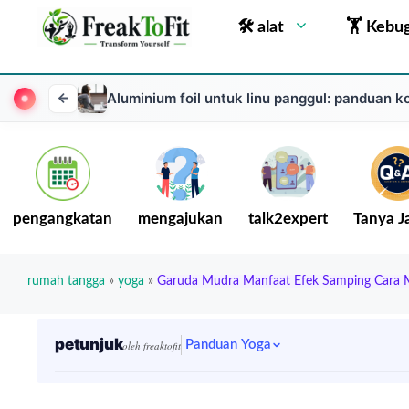
🛠 alat
🏋 Kebu
Aluminium foil untuk linu panggul: panduan 
pengangkatan
mengajukan
talk2expert
Tanya 
rumah tangga
»
yoga
»
Garuda Mudra Manfaat Efek Samping Cara 
petunjuk
Panduan Yoga
oleh freaktofit