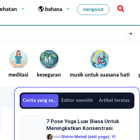
sehatan
🌎 bahasa
menganut
meditasi
kesegaran
musik untuk suasana hati
Cerita yang sedang tren
Editor memilih
Artikel teratas
7 Pose Yoga Luar Biasa Untuk
Meningkatkan Konsentrasi
oleh
Shirin Mehdi (ahli yoga), Yi