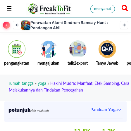
menganut
Perawatan Alami Sindrom Ramsay Hunt :
Pandangan Ahli
pengangkatan
mengajukan
talk2expert
Tanya Jawab
pe
rumah tangga
»
yoga
»
Hakini Mudra: Manfaat, Efek Samping, Cara
Melakukannya dan Tindakan Pencegahan
petunjuk
Panduan Yoga
oleh freaktofit