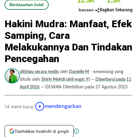
11.5K
1.3K
Berdasarkan bukti
bacaan
Bagikan Sekarang
Hakini Mudra: Manfaat, Efek
Samping, Cara
Melakukannya Dan Tindakan
Pencegahan
ditinjau secara medis
oleh
Danielle M
- wewenang yang
ditulis oleh
Shirin Mehdi (ahli yoga), Yi
—
Diperbarui pada 11
April 2026
— DEWAN Diterbitkan pada 27 Agustus 2023
|
mendengarkan
14 menit baca
Tambahkan freaktofit di google