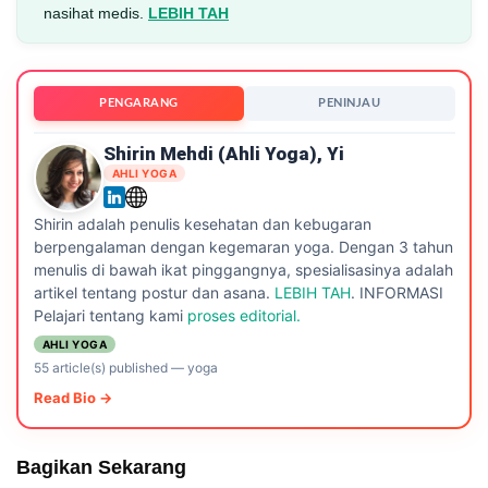
nasihat medis.
LEBIH TAH
PENGARANG
PENINJAU
Shirin Mehdi (ahli Yoga), Yi
AHLI YOGA
Shirin adalah penulis kesehatan dan kebugaran
berpengalaman dengan kegemaran yoga. Dengan 3 tahun
menulis di bawah ikat pinggangnya, spesialisasinya adalah
artikel tentang postur dan asana.
LEBIH TAH
. INFORMASI
Pelajari tentang kami
proses editorial.
AHLI YOGA
55 article(s) published
—
yoga
Read Bio →
Bagikan Sekarang