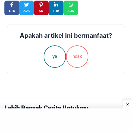
1.1K
2.2K
5K
1.1K
3.3K
Apakah artikel ini bermanfaat?
ya
ndak
Lebih Banyak Cerita Untukmu