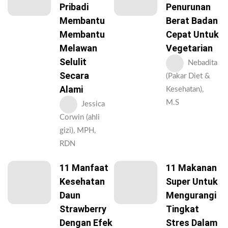
Pribadi
Penurunan
Membantu
Berat Badan
Membantu
Cepat Untuk
Melawan
Vegetarian
Selulit
Nebadita
Secara
(Pakar Diet &
Alami
Kesehatan),
M.S
Jessica
Corwin (ahli
gizi), MPH,
RDN
11 Manfaat
11 Makanan
Kesehatan
Super Untuk
Daun
Mengurangi
Strawberry
Tingkat
Dengan Efek
Stres Dalam