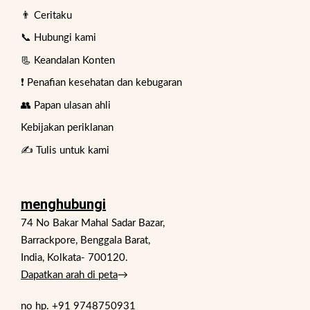
👨 Ceritaku
📞 Hubungi kami
📃 Keandalan Konten
❗ Penafian kesehatan dan kebugaran
👥 Papan ulasan ahli
Kebijakan periklanan
✍️ Tulis untuk kami
menghubungi
74 No Bakar Mahal Sadar Bazar,
Barrackpore, Benggala Barat,
India, Kolkata- 700120.
Dapatkan arah di peta
→
no hp.
+91 9748750931