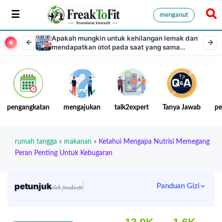
menganut
Apakah mungkin untuk kehilangan lemak dan
mendapatkan otot pada saat yang sama
melalui pelatihan aerobik dan anaerobik?
pengangkatan
mengajukan
talk2expert
Tanya Jawab
pe
rumah tangga
»
makanan
»
Ketahui Mengapa Nutrisi Memegang
Peran Penting Untuk Kebugaran
petunjuk
Panduan Gizi
oleh freaktofit