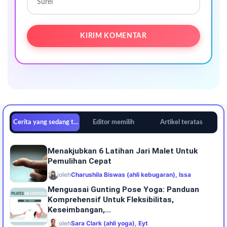
Cerita yang sedang tren
Editor memilih
Artikel teratas
Menakjubkan 6 Latihan Jari Malet Untuk
Pemulihan Cepat
oleh
Charushila Biswas (ahli kebugaran), Issa
Menguasai Gunting Pose Yoga: Panduan
Komprehensif Untuk Fleksibilitas,
Keseimbangan,...
oleh
Sara Clark (ahli yoga), Eyt