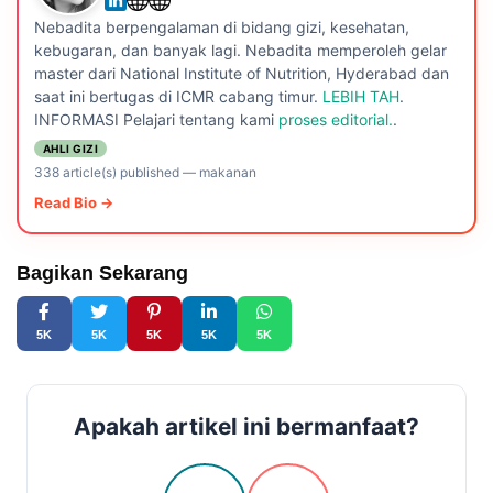
Nebadita berpengalaman di bidang gizi, kesehatan,
kebugaran, dan banyak lagi. Nebadita memperoleh gelar
master dari National Institute of Nutrition, Hyderabad dan
saat ini bertugas di ICMR cabang timur.
LEBIH TAH
.
INFORMASI Pelajari tentang kami
proses editorial.
.
AHLI GIZI
338 article(s) published
—
makanan
Read Bio →
Bagikan Sekarang
5K
5K
5K
5K
5K
Apakah artikel ini bermanfaat?