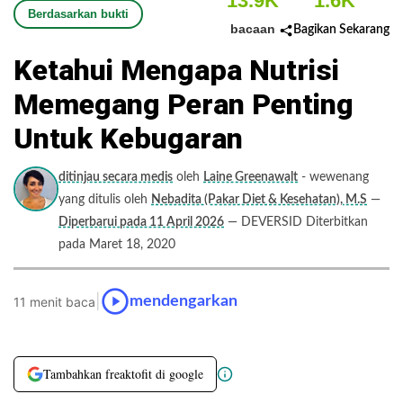
13.9K
1.6K
Berdasarkan bukti
bacaan
Bagikan Sekarang
Ketahui Mengapa Nutrisi
Memegang Peran Penting
Untuk Kebugaran
ditinjau secara medis
oleh
Laine Greenawalt
- wewenang
yang ditulis oleh
Nebadita (Pakar Diet & Kesehatan), M.S
—
Diperbarui pada 11 April 2026
— DEVERSID Diterbitkan
pada Maret 18, 2020
|
mendengarkan
11 menit baca
Tambahkan freaktofit di google